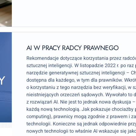
AI W PRACY RADCY PRAWNEGO
Rekomendacje dotyczące korzystania przez radców
sztucznej inteligencji. W listopadzie 2022 r. po ra
narzędzie generatywnej sztucznej inteligencji – Ch
dostępna dla każdego, w tym dla prawników. Wkrót
o korzystaniu z tego narzędzia bez weryfikacji, w
nieistniejących orzeczeń sądowych. Wywołało to d
z rozwiązań AI. Nie jest to jednak nowa dyskusja 
każdą nową technologią. Jak pokazuje chociażby p
computing), prawnicy mogą zgodnie z prawem i za
technologii. Konieczne są jednak odpowiednie pr
nowych technologii to właśnie AI wskazuje się jako