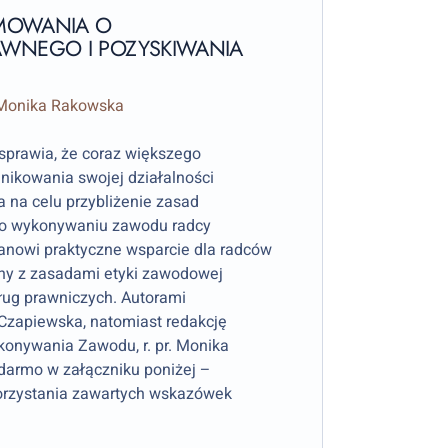
RMOWANIA O
WNEGO I POZYSKIWANIA
r. Monika Rakowska
sprawia, że coraz większego
ikowania swojej działalności
 na celu przybliżenie zasad
 o wykonywaniu zawodu radcy
tanowi praktyczne wsparcie dla radców
dny z zasadami etyki zawodowej
ług prawniczych. Autorami
a Czapiewska, natomiast redakcję
onywania Zawodu, r. pr. Monika
darmo w załączniku poniżej –
korzystania zawartych wskazówek