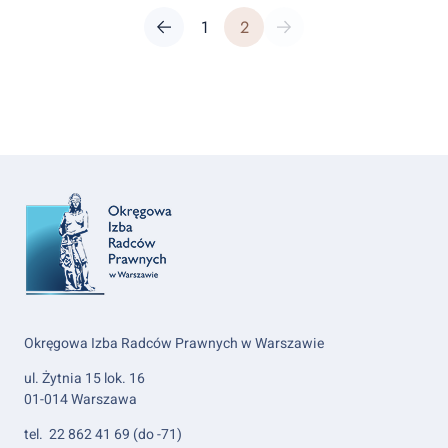
Post
Previous page
Page
Page
Next page
1
2
pagination
Okręgowa Izba Radców Prawnych w Warszawie
ul. Żytnia 15 lok. 16
01-014 Warszawa
tel. 22 862 41 69 (do -71)