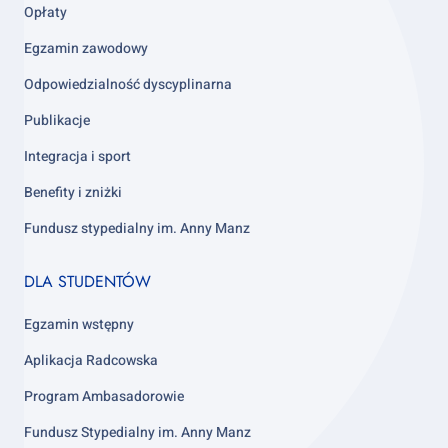
Opłaty
Egzamin zawodowy
Odpowiedzialność dyscyplinarna
Publikacje
Integracja i sport
Benefity i zniżki
Fundusz stypedialny im. Anny Manz
Footer
DLA STUDENTÓW
column
4
Egzamin wstępny
Aplikacja Radcowska
Program Ambasadorowie
Fundusz Stypedialny im. Anny Manz