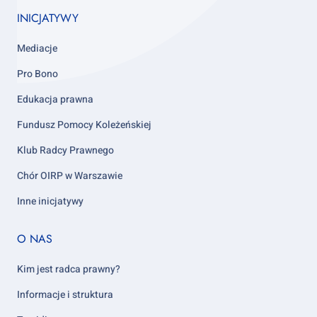
INICJATYWY
Mediacje
Pro Bono
Edukacja prawna
Fundusz Pomocy Koleżeńskiej
Klub Radcy Prawnego
Chór OIRP w Warszawie
Inne inicjatywy
Footer
O NAS
column
5
Kim jest radca prawny?
Informacje i struktura