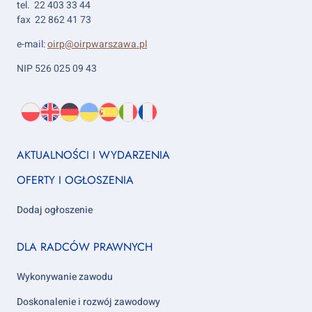
tel. 22 403 33 44
fax 22 862 41 73
e-mail:
oirp@oirpwarszawa.pl
NIP 526 025 09 43
Wybierz
PL
O
EN
About
DE
About
UK
About
ES
About
IT
About
FR
About
język:
nas
us
us
us
us
us
us
Footer
AKTUALNOŚCI I WYDARZENIA
column
OFERTY I OGŁOSZENIA
1
Dodaj ogłoszenie
Footer
DLA RADCÓW PRAWNYCH
column
2
Wykonywanie zawodu
Doskonalenie i rozwój zawodowy