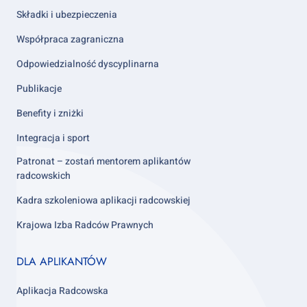
Składki i ubezpieczenia
Współpraca zagraniczna
Odpowiedzialność dyscyplinarna
Publikacje
Benefity i zniżki
Integracja i sport
Patronat – zostań mentorem aplikantów
radcowskich
Kadra szkoleniowa aplikacji radcowskiej
Krajowa Izba Radców Prawnych
Footer
DLA APLIKANTÓW
column
3
Aplikacja Radcowska