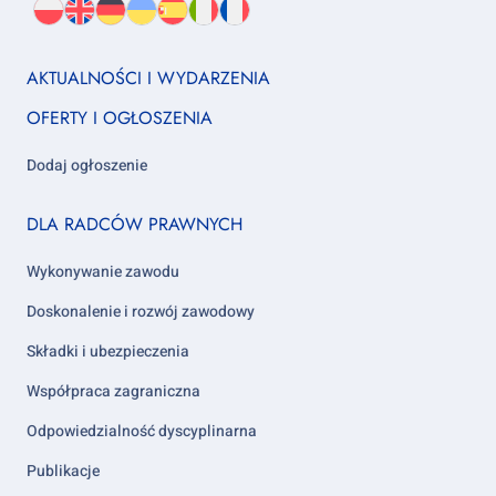
PL
O
EN
About
DE
About
UK
About
ES
About
IT
About
FR
About
język:
nas
us
us
us
us
us
us
Footer
AKTUALNOŚCI I WYDARZENIA
column
OFERTY I OGŁOSZENIA
1
Dodaj ogłoszenie
Footer
DLA RADCÓW PRAWNYCH
column
2
Wykonywanie zawodu
Doskonalenie i rozwój zawodowy
Składki i ubezpieczenia
Współpraca zagraniczna
Odpowiedzialność dyscyplinarna
Publikacje