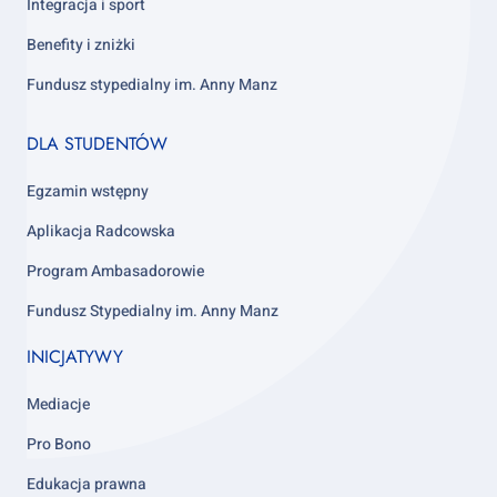
Integracja i sport
Benefity i zniżki
Fundusz stypedialny im. Anny Manz
Footer
DLA STUDENTÓW
column
4
Egzamin wstępny
Aplikacja Radcowska
Program Ambasadorowie
Fundusz Stypedialny im. Anny Manz
INICJATYWY
Mediacje
Pro Bono
Edukacja prawna