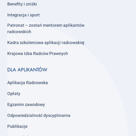
Benefity i zniżki
Integracja i sport
Patronat – zostań mentorem aplikantów
radcowskich
Kadra szkoleniowa aplikacji radcowskiej
Krajowa Izba Radców Prawnych
Footer
DLA APLIKANTÓW
column
3
Aplikacja Radcowska
Opłaty
Egzamin zawodowy
Odpowiedzialność dyscyplinarna
Publikacje