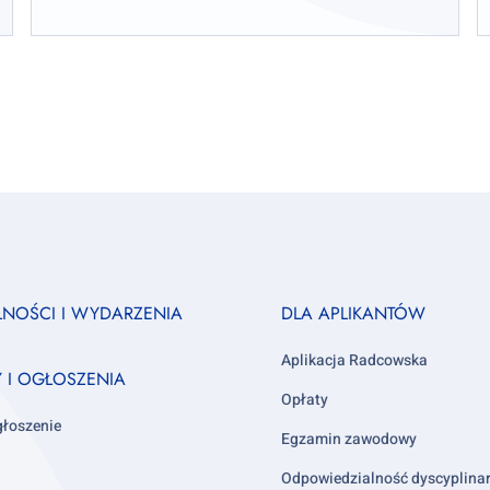
Footer
LNOŚCI I WYDARZENIA
DLA APLIKANTÓW
column
3
Aplikacja Radcowska
Y I OGŁOSZENIA
Opłaty
głoszenie
Egzamin zawodowy
Odpowiedzialność dyscyplina