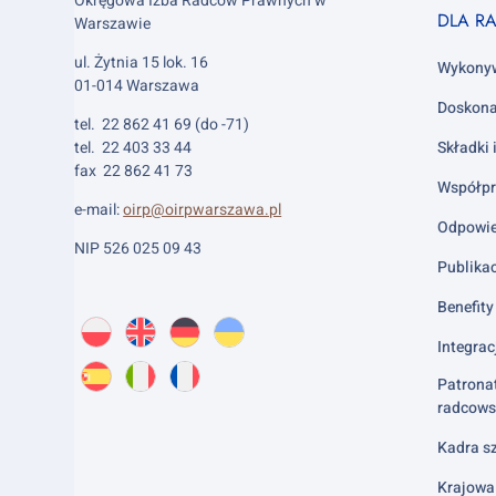
Okręgowa Izba Radców Prawnych w
Footer
DLA R
Warszawie
column
ul. Żytnia 15 lok. 16
2
Wykony
01-014 Warszawa
Doskona
tel. 22 862 41 69 (do -71)
tel. 22 403 33 44
Składki 
fax 22 862 41 73
Współpr
e-mail:
oirp@oirpwarszawa.pl
Odpowie
NIP 526 025 09 43
Publika
Benefity 
Wybierz
PL
O
EN
About
DE
About
UK
About
język:
Integrac
nas
us
us
us
Patrona
ES
About
IT
About
FR
About
radcows
us
us
us
Kadra sz
Krajowa