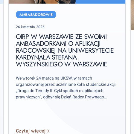
OIRP
w
AMBASADOROWIE
Warszawie
Posted
26 kwietnia 2026
ze
on
D
swoimi
OIRP W WARSZAWIE ZE SWOIMI
s
AMBASADORKAMI O APLIKACJI
Ambasadorkami
A
RADCOWSKIEJ NA UNIWERSYTECIE
o
O
KARDYNAŁA STEFANA
aplikacji
WYSZYŃSKIEGO W WARSZAWIE
radcowskiej
W
na
We wtorek 24 marca na UKSW, w ramach
Uniwersytecie
organizowanej przez uczelniane koła studenckie akcji
Kardynała
„Droga do Temidy II: Cykl spotkań o aplikacjach
Stefana
prawniczych”, odbył się Dzień Radcy Prawnego
Wyszyńskiego
z udziałem członków Izby warszawskiej.
w
Warszawie
Czytaj więcej