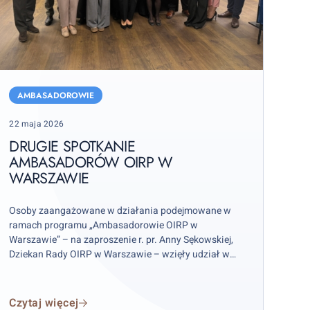
rugie
potkanie
AMBASADOROWIE
mbasadorów
Posted
22 maja 2026
IRP
on
w
DRUGIE SPOTKANIE
AMBASADORÓW OIRP W
arszawie
WARSZAWIE
Osoby zaangażowane w działania podejmowane w
ramach programu „Ambasadorowie OIRP w
Warszawie” – na zaproszenie r. pr. Anny Sękowskiej,
Dziekan Rady OIRP w Warszawie – wzięły udział w
spotkaniu poświęconym podsumowaniu pierwszego
półrocza działania programu oraz wyznaczeniu jego
dalszych perspektyw.
Czytaj więcej