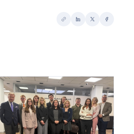
Kopiuj
LinkedIn
Twitter
Facebook
link