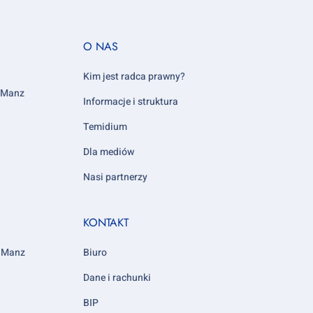
Footer
O NAS
column
5
Kim jest radca prawny?
y Manz
Informacje i struktura
Temidium
Dla mediów
Nasi partnerzy
KONTAKT
y Manz
Biuro
Dane i rachunki
BIP