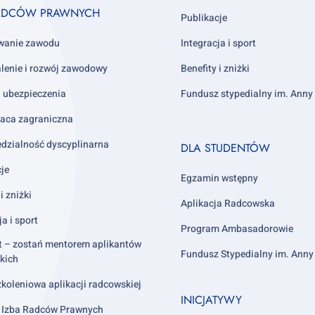
ADCÓW PRAWNYCH
Publikacje
wanie zawodu
Integracja i sport
lenie i rozwój zawodowy
Benefity i zniżki
i ubezpieczenia
Fundusz stypedialny im. Ann
aca zagraniczna
Footer
dzialność dyscyplinarna
DLA STUDENTÓW
column
cje
4
Egzamin wstępny
i zniżki
Aplikacja Radcowska
ja i sport
Program Ambasadorowie
t – zostań mentorem aplikantów
Fundusz Stypedialny im. Ann
kich
koleniowa aplikacji radcowskiej
INICJATYWY
 Izba Radców Prawnych