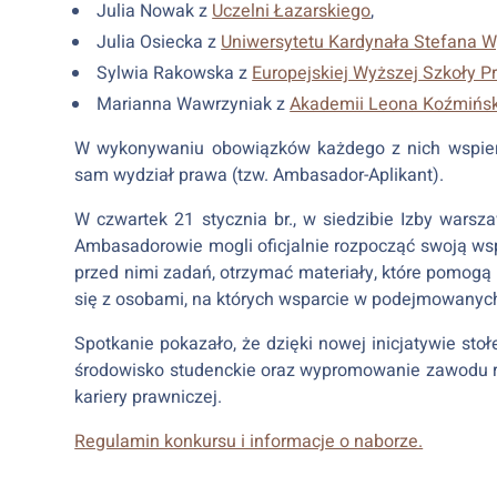
Julia Nowak z
Uczelni Łazarskiego
,
Julia Osiecka z
Uniwersytetu Kardynała Stefana 
Sylwia Rakowska z
Europejskiej Wyższej Szkoły Pr
Marianna Wawrzyniak z
Akademii Leona Koźmińs
W wykonywaniu obowiązków każdego z nich wspierać
sam wydział prawa (tzw. Ambasador-Aplikant).
W czwartek 21 stycznia br., w siedzibie Izby warsza
Ambasadorowie mogli oficjalnie rozpocząć swoją ws
przed nimi zadań, otrzymać materiały, które pomog
się z osobami, na których wsparcie w podejmowanych
Spotkanie pokazało, że dzięki nowej inicjatywie s
środowisko studenckie oraz wypromowanie zawodu r
kariery prawniczej.
Regulamin konkursu i informacje o naborze.