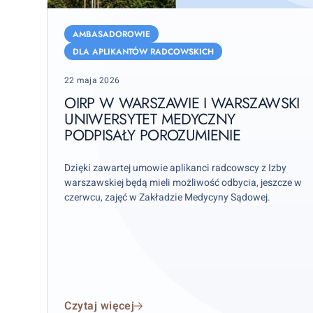
OIRP
w
AMBASADOROWIE
Warszawie
DLA APLIKANTÓW RADCOWSKICH
i
Posted
22 maja 2026
Warszawski
on
Uniwersytet
OIRP W WARSZAWIE I WARSZAWSKI
Medyczny
UNIWERSYTET MEDYCZNY
PODPISAŁY POROZUMIENIE
podpisały
Porozumienie
Dzięki zawartej umowie aplikanci radcowscy z Izby
warszawskiej będą mieli możliwość odbycia, jeszcze w
czerwcu, zajęć w Zakładzie Medycyny Sądowej.
Czytaj więcej