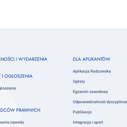
Footer
LNOŚCI I WYDARZENIA
DLA APLIKANTÓW
column
3
Aplikacja Radcowska
Y I OGŁOSZENIA
Opłaty
głoszenie
Egzamin zawodowy
Odpowiedzialność dyscyplina
ADCÓW PRAWNYCH
Publikacje
wanie zawodu
Integracja i sport