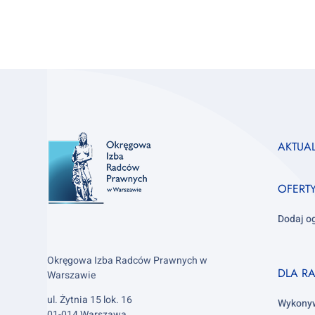
Footer
AKTUA
column
1
OFERT
Dodaj o
Okręgowa Izba Radców Prawnych w
Footer
DLA R
Warszawie
column
ul. Żytnia 15 lok. 16
2
Wykony
01-014 Warszawa