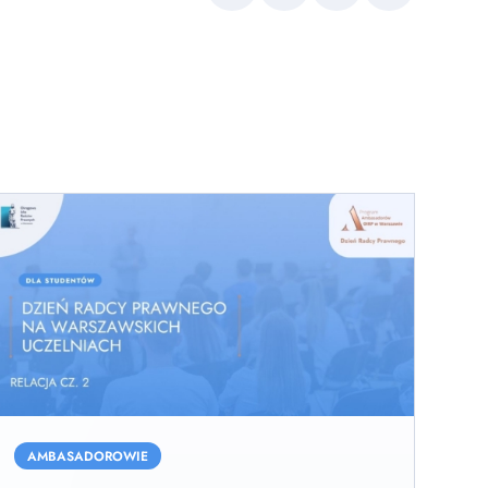
link
Dzień
adcy
AMBASADOROWIE
rawnego”