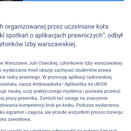
 organizowanej przez uczelniane koła
ykl spotkań o aplikacjach prawniczych”, odbył
złonków Izby warszawskiej.
Warszawie Julii Osieckiej, członkowie Izby warszawskiej
czas wydarzania mieli okazję zachęcać studentów prawa
dzie radcy prawnego. W promocję aplikacji radcowskiej
ocieńska, nasza Ambasadorka–Aplikantka na UKSW.
kuje naukę, uczy praktycznego myślenia i pozwala przekuć
j pracy prawnika. Zwrócili też uwagę na znaczenie
udowania kompetencji krok po kroku. Podczas wydarzenia
lko egzamin i zajęcia, ale przede wszystkim proces rozwoju:
tyka zawodowa.