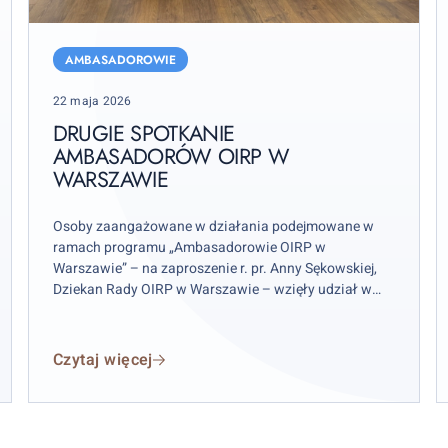
–
Drugie
r
spotkanie
AMBASADOROWIE
z
Ambasadorów
U
Posted
22 maja 2026
OIRP
W
on
w
DRUGIE SPOTKANIE
o
AMBASADORÓW OIRP W
Warszawie
U
WARSZAWIE
S
Osoby zaangażowane w działania podejmowane w
ramach programu „Ambasadorowie OIRP w
Warszawie” – na zaproszenie r. pr. Anny Sękowskiej,
Dziekan Rady OIRP w Warszawie – wzięły udział w
spotkaniu poświęconym podsumowaniu pierwszego
półrocza działania programu oraz wyznaczeniu jego
dalszych perspektyw.
Czytaj więcej