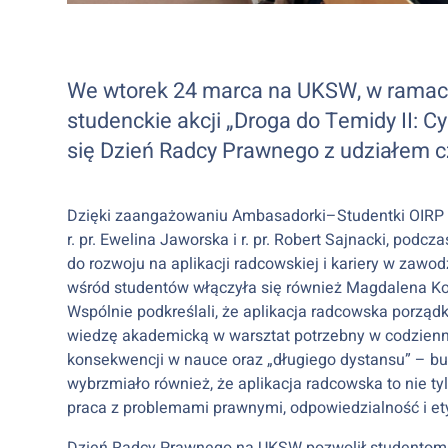
We wtorek 24 marca na UKSW, w ramach
studenckie akcji „Droga do Temidy II: C
się Dzień Radcy Prawnego z udziałem c
Dzięki zaangażowaniu Ambasadorki–Studentki OIRP w 
r. pr. Ewelina Jaworska i r. pr. Robert Sajnacki, pod
do rozwoju na aplikacji radcowskiej i kariery w zawo
wśród studentów włączyła się również Magdalena K
Wspólnie podkreślali, że aplikacja radcowska porząd
wiedzę akademicką w warsztat potrzebny w codzienne
konsekwencji w nauce oraz „długiego dystansu” – b
wybrzmiało również, że aplikacja radcowska to nie ty
praca z problemami prawnymi, odpowiedzialność i e