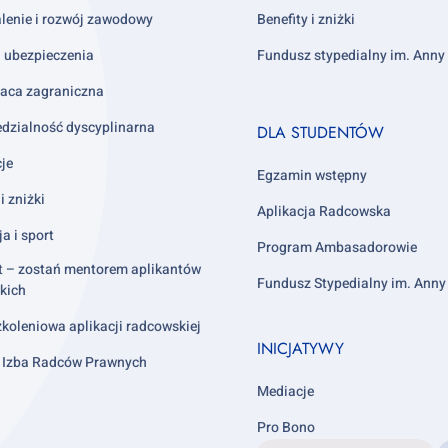
lenie i rozwój zawodowy
Benefity i zniżki
i ubezpieczenia
Fundusz stypedialny im. Ann
aca zagraniczna
Footer
dzialność dyscyplinarna
DLA STUDENTÓW
column
cje
4
Egzamin wstępny
i zniżki
Aplikacja Radcowska
ja i sport
Program Ambasadorowie
t – zostań mentorem aplikantów
Fundusz Stypedialny im. Ann
kich
koleniowa aplikacji radcowskiej
INICJATYWY
 Izba Radców Prawnych
Mediacje
Pro Bono