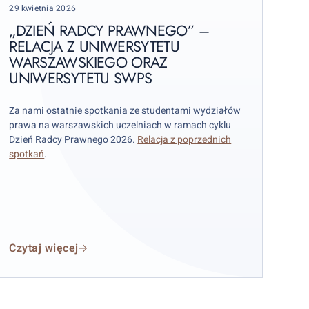
Posted
29 kwietnia 2026
on
elacja
„DZIEŃ RADCY PRAWNEGO” –
RELACJA Z UNIWERSYTETU
WARSZAWSKIEGO ORAZ
niwersytetu
UNIWERSYTETU SWPS
arszawskiego
raz
niwersytetu
Za nami ostatnie spotkania ze studentami wydziałów
prawa na warszawskich uczelniach w ramach cyklu
WPS
Dzień Radcy Prawnego 2026.
Relacja z poprzednich
spotkań
.
Czytaj więcej