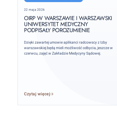
i
Posted
22 maja 2026
Warszawski
on
Uniwersytet
OIRP W WARSZAWIE I WARSZAWSKI
Medyczny
UNIWERSYTET MEDYCZNY
PODPISAŁY POROZUMIENIE
podpisały
Porozumienie
Dzięki zawartej umowie aplikanci radcowscy z Izby
warszawskiej będą mieli możliwość odbycia, jeszcze w
czerwcu, zajęć w Zakładzie Medycyny Sądowej.
Czytaj więcej