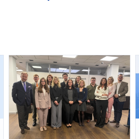
„
R
P