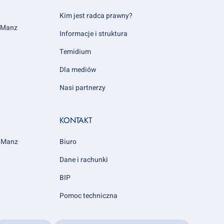
column
5
Kim jest radca prawny?
y Manz
Informacje i struktura
Temidium
Dla mediów
Nasi partnerzy
KONTAKT
y Manz
Biuro
Dane i rachunki
BIP
Pomoc techniczna