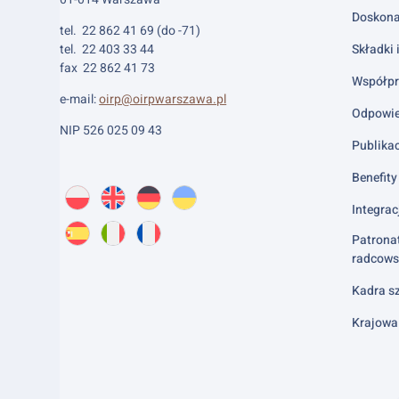
Doskona
tel. 22 862 41 69 (do -71)
tel. 22 403 33 44
Składki 
fax 22 862 41 73
Współpr
e-mail:
oirp@oirpwarszawa.pl
Odpowie
NIP 526 025 09 43
Publika
Benefity 
Wybierz
PL
O
EN
About
DE
About
UK
About
język:
Integrac
nas
us
us
us
Patrona
ES
About
IT
About
FR
About
radcows
us
us
us
Kadra sz
Krajowa