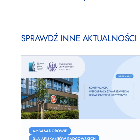
SPRAWDŹ INNE AKTUALNOŚCI
OIRP
w
AMBASADOROWIE
Warszawie
DLA APLIKANTÓW RADCOWSKICH