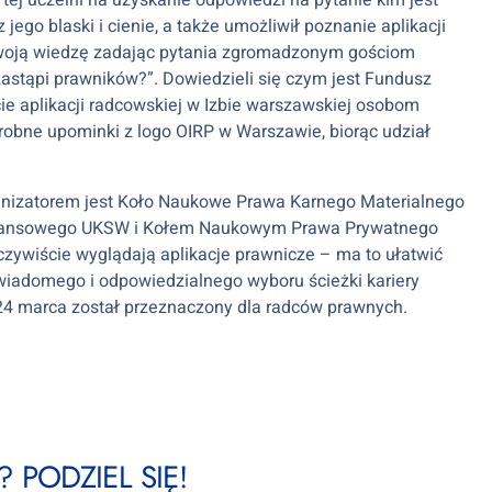
j uczelni na uzyskanie odpowiedzi na pytanie kim jest
ego blaski i cienie, a także umożliwił poznanie aplikacji
 swoją wiedzę zadając pytania zgromadzonym gościom
 zastąpi prawników?”. Dowiedzieli się czym jest Fundusz
ie aplikacji radcowskiej w Izbie warszawskiej osobom
 drobne upominki z logo OIRP w Warszawie, biorąc udział
rganizatorem jest Koło Naukowe Prawa Karnego Materialnego
nansowego UKSW i Kołem Naukowym Prawa Prywatnego
eczywiście wyglądają aplikacje prawnicze – ma to ułatwić
iadomego i odpowiedzialnego wyboru ścieżki kariery
 24 marca został przeznaczony dla radców prawnych.
 PODZIEL SIĘ!