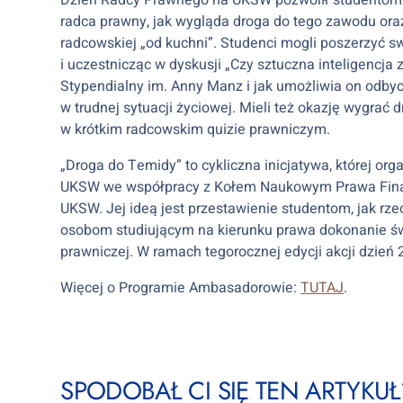
Dzień Radcy Prawnego na UKSW pozwolił studentom te
radca prawny, jak wygląda droga do tego zawodu oraz j
radcowskiej „od kuchni”. Studenci mogli poszerzyć
i uczestnicząc w dyskusji „Czy sztuczna inteligencja
Stypendialny im. Anny Manz i jak umożliwia on odbyc
w trudnej sytuacji życiowej. Mieli też okazję wygrać
w krótkim radcowskim quizie prawniczym.
„Droga do Temidy” to cykliczna inicjatywa, której o
UKSW we współpracy z Kołem Naukowym Prawa Fi
UKSW. Jej ideą jest przestawienie studentom, jak rz
osobom studiującym na kierunku prawa dokonanie św
prawniczej. W ramach tegorocznej edycji akcji dzień
Więcej o Programie Ambasadorowie:
TUTAJ
.
SPODOBAŁ CI SIĘ TEN ARTYKUŁ?