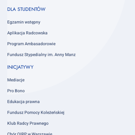
Footer
DLA STUDENTÓW
column
4
Egzamin wstępny
Aplikacja Radcowska
Program Ambasadorowie
Fundusz Stypedialny im. Anny Manz
INICJATYWY
Mediacje
Pro Bono
Edukacja prawna
Fundusz Pomocy Koleżeńskiej
Klub Radcy Prawnego
Chór OIRP w Warszawie