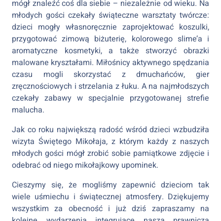
mógł znaleźć coś dla siebie – niezależnie od wieku. Na
młodych gości czekały świąteczne warsztaty twórcze:
dzieci mogły własnoręcznie zaprojektować koszulki,
przygotować zimową biżuterię, kolorowego slime’a i
aromatyczne kosmetyki, a także stworzyć obrazki
malowane kryształami. Miłośnicy aktywnego spędzania
czasu mogli skorzystać z dmuchańców, gier
zręcznościowych i strzelania z łuku. A na najmłodszych
czekały zabawy w specjalnie przygotowanej strefie
malucha.
Jak co roku największą radość wśród dzieci wzbudziła
wizyta Świętego Mikołaja, z którym każdy z naszych
młodych gości mógł zrobić sobie pamiątkowe zdjęcie i
odebrać od niego mikołajkowy upominek.
Cieszymy się, że mogliśmy zapewnić dzieciom tak
wiele uśmiechu i świątecznej atmosfery. Dziękujemy
wszystkim za obecność i już dziś zapraszamy na
kolejne wydarzenia integrujące naszą prawniczą