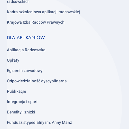
radcowskich
Kadra szkoleniowa aplikacji radcowskiej
Krajowa Izba Radców Prawnych
Footer
DLA APLIKANTÓW
column
3
Aplikacja Radcowska
Opłaty
Egzamin zawodowy
Odpowiedzialność dyscyplinarna
Publikacje
Integracja i sport
Benefity i zniżki
Fundusz stypedialny im. Anny Manz