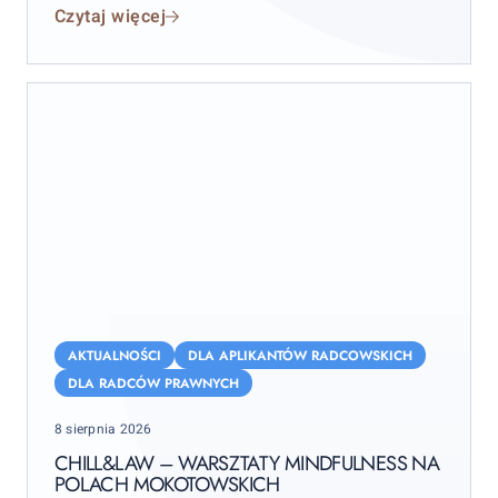
Czytaj więcej
września 2026 r. (sobota–niedziela), przy czym
wydarzenie rozpocznie się już w piątek 11 września.
Chill&Law
–
AKTUALNOŚCI
DLA APLIKANTÓW RADCOWSKICH
warsztaty
DLA RADCÓW PRAWNYCH
mindfulness
Posted
8 sierpnia 2026
na
on
Polach
CHILL&LAW – WARSZTATY MINDFULNESS NA
POLACH MOKOTOWSKICH
Mokotowskich