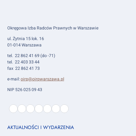
Okręgowa Izba Radców Prawnych w Warszawie
ul. Żytnia 15 lok. 16
01-014 Warszawa
tel. 22 862 41 69 (do -71)
tel. 22 403 33 44
fax 22 862 41 73
e-mail:
oirp@oirpwarszawa.pl
NIP 526 025 09 43
Wybierz
PL
O
EN
About
DE
About
UK
About
ES
About
IT
About
FR
About
język:
nas
us
us
us
us
us
us
Footer
AKTUALNOŚCI I WYDARZENIA
column