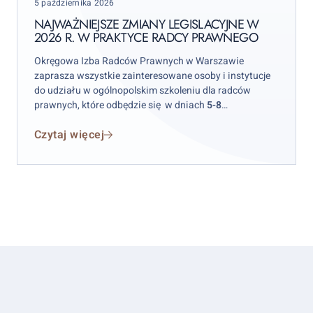
Posted
5 października 2026
w
on
2026
NAJWAŻNIEJSZE ZMIANY LEGISLACYJNE W
2026 R. W PRAKTYCE RADCY PRAWNEGO
r.
w
Okręgowa Izba Radców Prawnych w Warszawie
praktyce
zaprasza wszystkie zainteresowane osoby i instytucje
radcy
do udziału w ogólnopolskim szkoleniu dla radców
prawnych, które odbędzie się w dniach
5-8
prawnego
października 2026 r.
w hotelu „Skalite” w Szczyrku.
Czytaj więcej