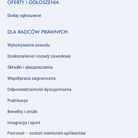
OFERTY I OGŁOSZENIA
1
Dodaj ogłoszenie
Footer
DLA RADCÓW PRAWNYCH
column
2
Wykonywanie zawodu
Doskonalenie i rozwój zawodowy
Składki i ubezpieczenia
Współpraca zagraniczna
Odpowiedzialność dyscyplinarna
Publikacje
Benefity i zniżki
Integracja i sport
Patronat – zostań mentorem aplikantów