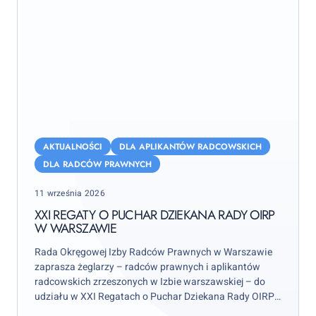
XXI
Regaty
AKTUALNOŚCI
DLA APLIKANTÓW RADCOWSKICH
o
DLA RADCÓW PRAWNYCH
Puchar
Posted
11 września 2026
Dziekana
on
Rady
XXI REGATY O PUCHAR DZIEKANA RADY OIRP
W WARSZAWIE
OIRP
w
Rada Okręgowej Izby Radców Prawnych w Warszawie
Warszawie
zaprasza żeglarzy – radców prawnych i aplikantów
radcowskich zrzeszonych w Izbie warszawskiej – do
udziału w XXI Regatach o Puchar Dziekana Rady OIRP
w Warszawie. Zawody odbędą się w weekend 12–13