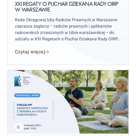
Rady
XXI REGATY O PUCHAR DZIEKANA RADY OIRP
W WARSZAWIE
OIRP
w
Rada Okręgowej Izby Radców Prawnych w Warszawie
Warszawie
zaprasza żeglarzy – radców prawnych i aplikantów
radcowskich zrzeszonych w Izbie warszawskiej – do
udziału w XXI Regatach o Puchar Dziekana Rady OIRP
w Warszawie. Zawody odbędą się w weekend 12–13
Czytaj więcej
września 2026 r. (sobota–niedziela), przy czym
wydarzenie rozpocznie się już w piątek 11 września.