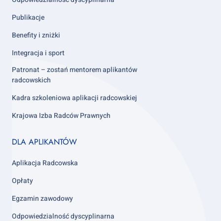
Publikacje
Benefity i zniżki
Integracja i sport
Patronat – zostań mentorem aplikantów
radcowskich
Kadra szkoleniowa aplikacji radcowskiej
Krajowa Izba Radców Prawnych
Footer
DLA APLIKANTÓW
column
3
Aplikacja Radcowska
Opłaty
Egzamin zawodowy
Odpowiedzialność dyscyplinarna