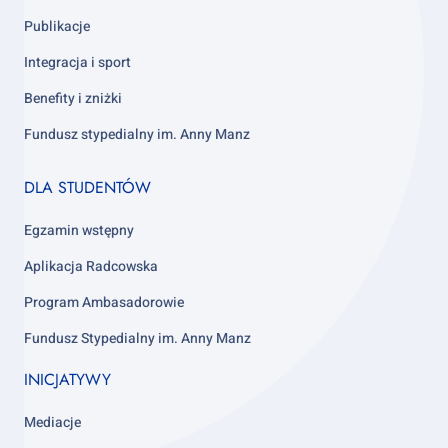
Publikacje
Integracja i sport
Benefity i zniżki
Fundusz stypedialny im. Anny Manz
Footer
DLA STUDENTÓW
column
4
Egzamin wstępny
Aplikacja Radcowska
Program Ambasadorowie
Fundusz Stypedialny im. Anny Manz
INICJATYWY
Mediacje