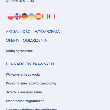
NIP 526 025 09 43
Wybierz
PL
O
EN
About
DE
About
UK
About
ES
About
IT
About
FR
About
język:
nas
us
us
us
us
us
us
Footer
AKTUALNOŚCI I WYDARZENIA
column
OFERTY I OGŁOSZENIA
1
Dodaj ogłoszenie
Footer
DLA RADCÓW PRAWNYCH
column
2
Wykonywanie zawodu
Doskonalenie i rozwój zawodowy
Składki i ubezpieczenia
Współpraca zagraniczna
Odpowiedzialność dyscyplinarna