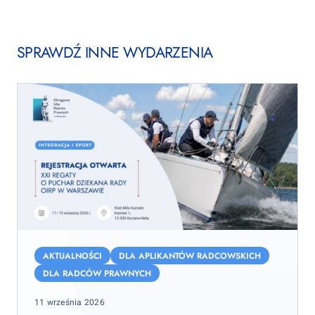
SPRAWDŹ INNE WYDARZENIA
XXI
Regaty
AKTUALNOŚCI
DLA APLIKANTÓW RADCOWSKICH
o
DLA RADCÓW PRAWNYCH
Puchar
Posted
11 września 2026
Dziekana
on