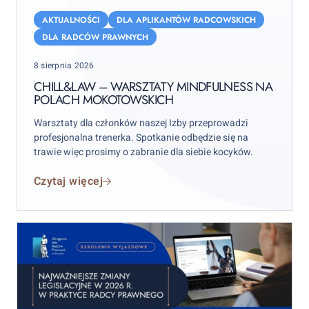
Chill&Law
–
AKTUALNOŚCI
DLA APLIKANTÓW RADCOWSKICH
warsztaty
DLA RADCÓW PRAWNYCH
mindfulness
Posted
8 sierpnia 2026
na
on
Polach
CHILL&LAW – WARSZTATY MINDFULNESS NA
POLACH MOKOTOWSKICH
Mokotowskich
Warsztaty dla członków naszej Izby przeprowadzi
profesjonalna trenerka. Spotkanie odbędzie się na
trawie więc prosimy o zabranie dla siebie kocyków.
Czytaj więcej