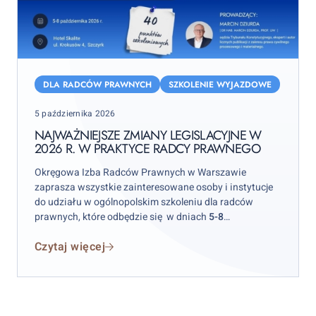
Najważniejsze
zmiany
DLA RADCÓW PRAWNYCH
SZKOLENIE WYJAZDOWE
legislacyjne
Posted
5 października 2026
w
on
2026
NAJWAŻNIEJSZE ZMIANY LEGISLACYJNE W
2026 R. W PRAKTYCE RADCY PRAWNEGO
r.
w
Okręgowa Izba Radców Prawnych w Warszawie
praktyce
zaprasza wszystkie zainteresowane osoby i instytucje
radcy
do udziału w ogólnopolskim szkoleniu dla radców
prawnych, które odbędzie się w dniach
5-8
prawnego
października 2026 r.
w hotelu „Skalite” w Szczyrku.
Czytaj więcej