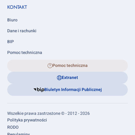
KONTAKT
Biuro
Dane i rachunki
BIP
Pomoc techniczna
Pomoc techniczna
Extranet
Biuletyn Informacji Publicznej
Wszelkie prawa zastrzeżone © - 2012 - 2026
Footer
Polityka prywatności
links
RODO
Regulaminy