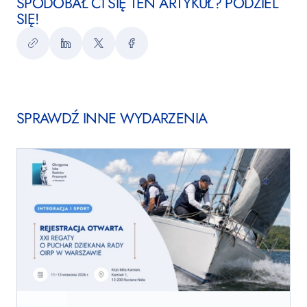
SPODOBAŁ CI SIĘ TEN ARTYKUŁ? PODZIEL
SIĘ!
Kopiuj
LinkedIn
Twitter
Facebook
link
SPRAWDŹ INNE WYDARZENIA
XXI