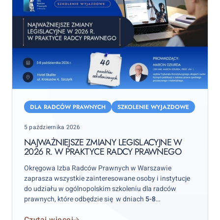
Najważniejsze
zmiany
DLA RADCÓW PRAWNYCH
SZKOLENIE WYJAZDOWE
legislacyjne
Posted
5 października 2026
w
on
2026
NAJWAŻNIEJSZE ZMIANY LEGISLACYJNE W
2026 R. W PRAKTYCE RADCY PRAWNEGO
r.
w
Okręgowa Izba Radców Prawnych w Warszawie
praktyce
zaprasza wszystkie zainteresowane osoby i instytucje
radcy
do udziału w ogólnopolskim szkoleniu dla radców
prawnych, które odbędzie się w dniach
5-8
prawnego
października 2026 r.
w hotelu „Skalite” w Szczyrku.