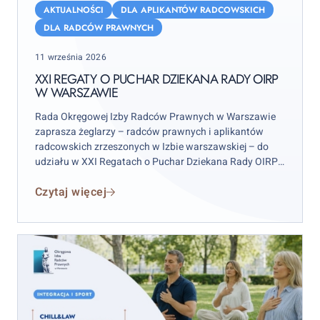
Regaty
AKTUALNOŚCI
DLA APLIKANTÓW RADCOWSKICH
o
DLA RADCÓW PRAWNYCH
Puchar
Posted
11 września 2026
Dziekana
on
Rady
XXI REGATY O PUCHAR DZIEKANA RADY OIRP
W WARSZAWIE
OIRP
w
Rada Okręgowej Izby Radców Prawnych w Warszawie
Warszawie
zaprasza żeglarzy – radców prawnych i aplikantów
radcowskich zrzeszonych w Izbie warszawskiej – do
udziału w XXI Regatach o Puchar Dziekana Rady OIRP
w Warszawie. Zawody odbędą się w weekend 12–13
Czytaj więcej
września 2026 r. (sobota–niedziela), przy czym
wydarzenie rozpocznie się już w piątek 11 września.