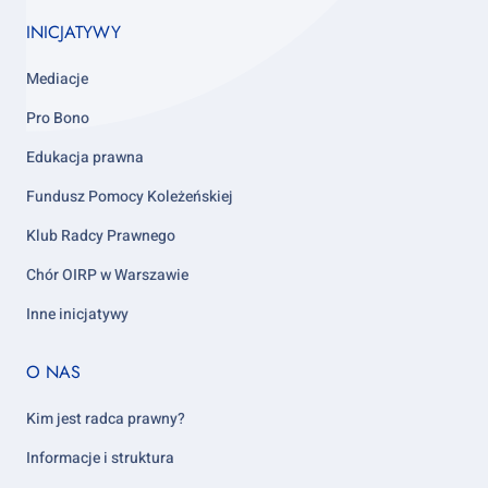
INICJATYWY
Mediacje
Pro Bono
Edukacja prawna
Fundusz Pomocy Koleżeńskiej
Klub Radcy Prawnego
Chór OIRP w Warszawie
Inne inicjatywy
Footer
O NAS
column
5
Kim jest radca prawny?
Informacje i struktura