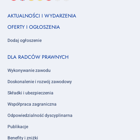
język:
nas
us
us
us
us
us
us
Footer
AKTUALNOŚCI I WYDARZENIA
column
OFERTY I OGŁOSZENIA
1
Dodaj ogłoszenie
Footer
DLA RADCÓW PRAWNYCH
column
2
Wykonywanie zawodu
Doskonalenie i rozwój zawodowy
Składki i ubezpieczenia
Współpraca zagraniczna
Odpowiedzialność dyscyplinarna
Publikacje
Benefity i zniżki