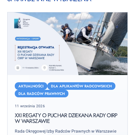
XXI
Regaty
AKTUALNOŚCI
DLA APLIKANTÓW RADCOWSKICH
o
DLA RADCÓW PRAWNYCH
Puchar
Posted
11 września 2026
Dziekana
on
Rady
XXI REGATY O PUCHAR DZIEKANA RADY OIRP
W WARSZAWIE
OIRP
w
Rada Okręgowej Izby Radców Prawnych w Warszawie