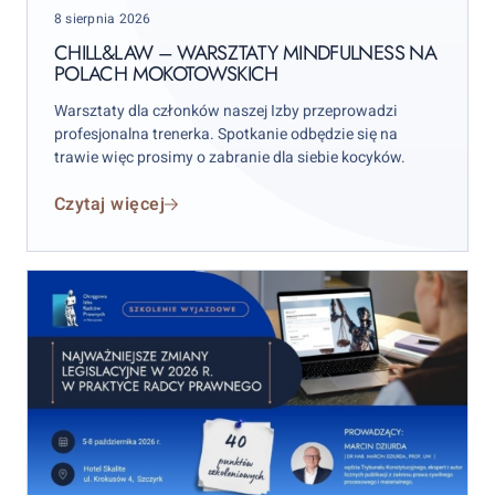
Posted
8 sierpnia 2026
na
on
Polach
CHILL&LAW – WARSZTATY MINDFULNESS NA
POLACH MOKOTOWSKICH
Mokotowskich
Warsztaty dla członków naszej Izby przeprowadzi
profesjonalna trenerka. Spotkanie odbędzie się na
trawie więc prosimy o zabranie dla siebie kocyków.
Czytaj więcej