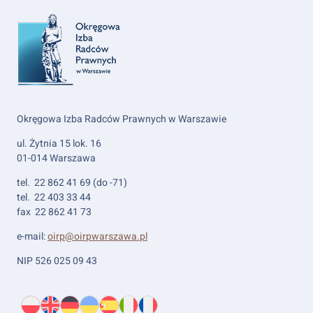
Okręgowa Izba Radców Prawnych w Warszawie
ul. Żytnia 15 lok. 16
01-014 Warszawa
tel. 22 862 41 69 (do -71)
tel. 22 403 33 44
fax 22 862 41 73
e-mail:
oirp@oirpwarszawa.pl
NIP 526 025 09 43
Wybierz
PL
O
EN
About
DE
About
UK
About
ES
About
IT
About
FR
About