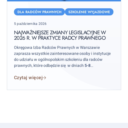
Najważniejsze
zmiany
DLA RADCÓW PRAWNYCH
SZKOLENIE WYJAZDOWE
legislacyjne
Posted
5 października 2026
w
on
2026
NAJWAŻNIEJSZE ZMIANY LEGISLACYJNE W
2026 R. W PRAKTYCE RADCY PRAWNEGO
r.
w
Okręgowa Izba Radców Prawnych w Warszawie
praktyce
zaprasza wszystkie zainteresowane osoby i instytucje
radcy
do udziału w ogólnopolskim szkoleniu dla radców
prawnych, które odbędzie się w dniach
5-8
prawnego
października 2026 r.
w hotelu „Skalite” w Szczyrku.
Czytaj więcej