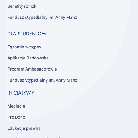
Benefity i zniżki
Fundusz stypedialny im. Anny Manz
Footer
DLA STUDENTÓW
column
4
Egzamin wstępny
Aplikacja Radcowska
Program Ambasadorowie
Fundusz Stypedialny im. Anny Manz
INICJATYWY
Mediacje
Pro Bono
Edukacja prawna