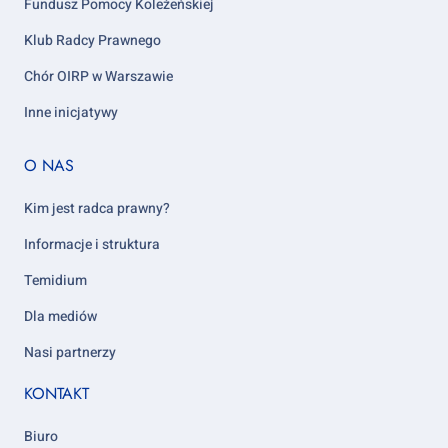
Fundusz Pomocy Koleżeńskiej
Klub Radcy Prawnego
Chór OIRP w Warszawie
Inne inicjatywy
Footer
O NAS
column
5
Kim jest radca prawny?
Informacje i struktura
Temidium
Dla mediów
Nasi partnerzy
KONTAKT
Biuro