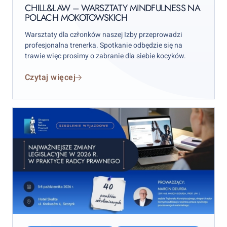
on
Polach
CHILL&LAW – WARSZTATY MINDFULNESS NA
POLACH MOKOTOWSKICH
Mokotowskich
Warsztaty dla członków naszej Izby przeprowadzi
profesjonalna trenerka. Spotkanie odbędzie się na
trawie więc prosimy o zabranie dla siebie kocyków.
Czytaj więcej
Najważniejsze