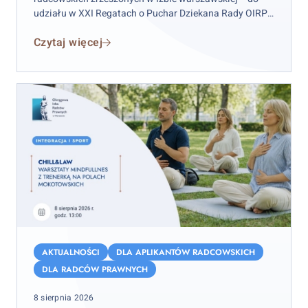
udziału w XXI Regatach o Puchar Dziekana Rady OIRP
w Warszawie. Zawody odbędą się w weekend 12–13
Czytaj więcej
września 2026 r. (sobota–niedziela), przy czym
wydarzenie rozpocznie się już w piątek 11 września.
Chill&Law
–
AKTUALNOŚCI
DLA APLIKANTÓW RADCOWSKICH
warsztaty
DLA RADCÓW PRAWNYCH
mindfulness
Posted
8 sierpnia 2026
na