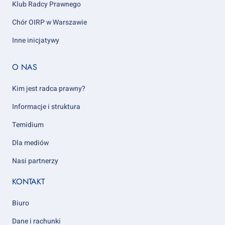
Klub Radcy Prawnego
Chór OIRP w Warszawie
Inne inicjatywy
Footer
O NAS
column
5
Kim jest radca prawny?
Informacje i struktura
Temidium
Dla mediów
Nasi partnerzy
KONTAKT
Biuro
Dane i rachunki