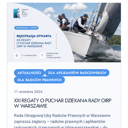
XXI
Regaty
AKTUALNOŚCI
DLA APLIKANTÓW RADCOWSKICH
o
DLA RADCÓW PRAWNYCH
Puchar
Posted
11 września 2026
Dziekana
on
Rady
XXI REGATY O PUCHAR DZIEKANA RADY OIRP
W WARSZAWIE
OIRP
w
Rada Okręgowej Izby Radców Prawnych w Warszawie
Warszawie
zaprasza żeglarzy – radców prawnych i aplikantów
radcowskich zrzeszonych w Izbie warszawskiej – do