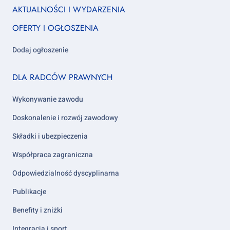
Footer
AKTUALNOŚCI I WYDARZENIA
column
OFERTY I OGŁOSZENIA
1
Dodaj ogłoszenie
Footer
DLA RADCÓW PRAWNYCH
column
2
Wykonywanie zawodu
Doskonalenie i rozwój zawodowy
Składki i ubezpieczenia
Współpraca zagraniczna
Odpowiedzialność dyscyplinarna
Publikacje
Benefity i zniżki
Integracja i sport