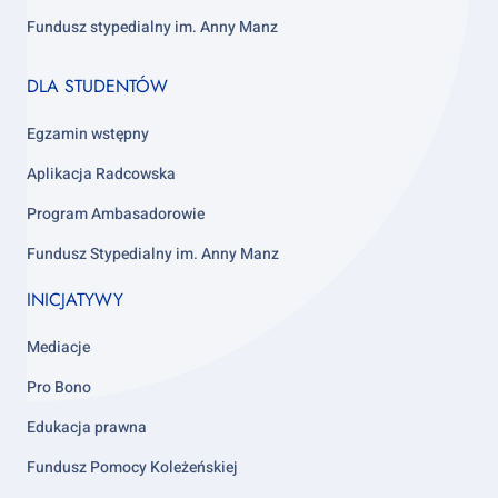
Fundusz stypedialny im. Anny Manz
Footer
DLA STUDENTÓW
column
4
Egzamin wstępny
Aplikacja Radcowska
Program Ambasadorowie
Fundusz Stypedialny im. Anny Manz
INICJATYWY
Mediacje
Pro Bono
Edukacja prawna
Fundusz Pomocy Koleżeńskiej