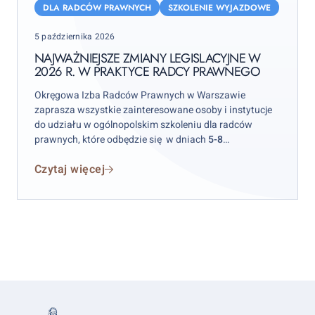
zmiany
DLA RADCÓW PRAWNYCH
SZKOLENIE WYJAZDOWE
legislacyjne
Posted
5 października 2026
w
on
2026
NAJWAŻNIEJSZE ZMIANY LEGISLACYJNE W
2026 R. W PRAKTYCE RADCY PRAWNEGO
r.
w
Okręgowa Izba Radców Prawnych w Warszawie
praktyce
zaprasza wszystkie zainteresowane osoby i instytucje
radcy
do udziału w ogólnopolskim szkoleniu dla radców
prawnych, które odbędzie się w dniach
5-8
prawnego
października 2026 r.
w hotelu „Skalite” w Szczyrku.
Czytaj więcej