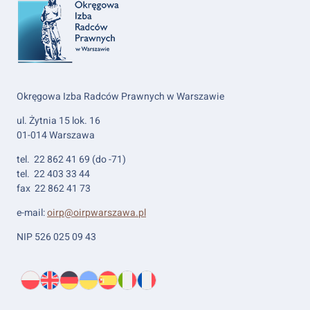
Okręgowa Izba Radców Prawnych w Warszawie
ul. Żytnia 15 lok. 16
01-014 Warszawa
tel. 22 862 41 69 (do -71)
tel. 22 403 33 44
fax 22 862 41 73
e-mail:
oirp@oirpwarszawa.pl
NIP 526 025 09 43
Wybierz
PL
O
EN
About
DE
About
UK
About
ES
About
IT
About
FR
About
język:
nas
us
us
us
us
us
us