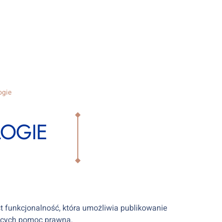
ogie
OGIE
t funkcjonalność, która umożliwia publikowanie
zących pomoc prawną.