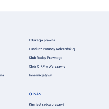
Edukacja prawna
Fundusz Pomocy Koleżeńskiej
Klub Radcy Prawnego
Chór OIRP w Warszawie
rna
Inne inicjatywy
Footer
O NAS
column
5
Kim jest radca prawny?