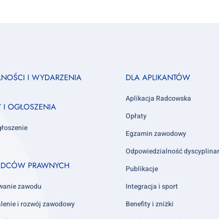
Footer
LNOŚCI I WYDARZENIA
DLA APLIKANTÓW
column
3
Aplikacja Radcowska
Y I OGŁOSZENIA
Opłaty
głoszenie
Egzamin zawodowy
Odpowiedzialność dyscyplina
ADCÓW PRAWNYCH
Publikacje
wanie zawodu
Integracja i sport
lenie i rozwój zawodowy
Benefity i zniżki