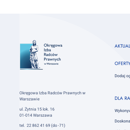
Footer
AKTUA
column
1
OFERT
Dodaj o
Okręgowa Izba Radców Prawnych w
Footer
DLA R
Warszawie
column
ul. Żytnia 15 lok. 16
2
Wykony
01-014 Warszawa
Doskona
tel. 22 862 41 69 (do -71)