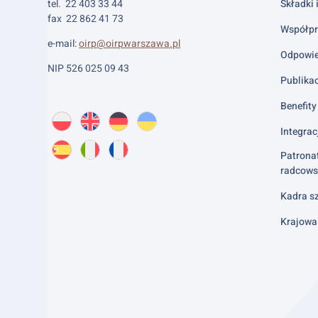
tel. 22 403 33 44
Składki 
fax 22 862 41 73
Współpr
e-mail:
oirp@oirpwarszawa.pl
Odpowie
NIP 526 025 09 43
Publika
Benefity 
Wybierz
PL
O
EN
About
DE
About
UK
About
język:
Integrac
nas
us
us
us
Patrona
ES
About
IT
About
FR
About
radcows
us
us
us
Kadra sz
Krajowa