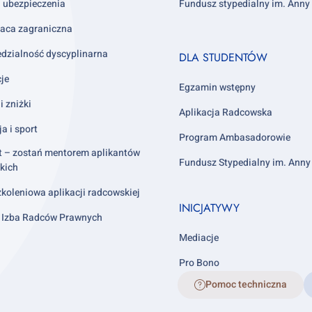
i ubezpieczenia
Fundusz stypedialny im. Ann
aca zagraniczna
Footer
dzialność dyscyplinarna
DLA STUDENTÓW
column
cje
4
Egzamin wstępny
i zniżki
Aplikacja Radcowska
ja i sport
Program Ambasadorowie
t – zostań mentorem aplikantów
Fundusz Stypedialny im. Ann
kich
koleniowa aplikacji radcowskiej
INICJATYWY
 Izba Radców Prawnych
Mediacje
Pro Bono
Pomoc techniczna