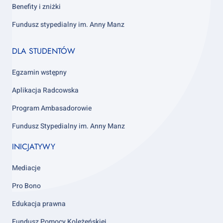
Benefity i zniżki
Fundusz stypedialny im. Anny Manz
Footer
DLA STUDENTÓW
column
4
Egzamin wstępny
Aplikacja Radcowska
Program Ambasadorowie
Fundusz Stypedialny im. Anny Manz
INICJATYWY
Mediacje
Pro Bono
Edukacja prawna
Fundusz Pomocy Koleżeńskiej