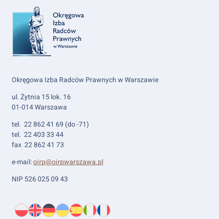
Okręgowa Izba Radców Prawnych w Warszawie
ul. Żytnia 15 lok. 16
01-014 Warszawa
tel. 22 862 41 69 (do -71)
tel. 22 403 33 44
fax 22 862 41 73
e-mail:
oirp@oirpwarszawa.pl
NIP 526 025 09 43
Wybierz
PL
O
EN
About
DE
About
UK
About
ES
About
IT
About
FR
About
język: