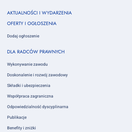
nas
us
us
us
us
us
us
Footer
AKTUALNOŚCI I WYDARZENIA
column
OFERTY I OGŁOSZENIA
1
Dodaj ogłoszenie
Footer
DLA RADCÓW PRAWNYCH
column
2
Wykonywanie zawodu
Doskonalenie i rozwój zawodowy
Składki i ubezpieczenia
Współpraca zagraniczna
Odpowiedzialność dyscyplinarna
Publikacje
Benefity i zniżki