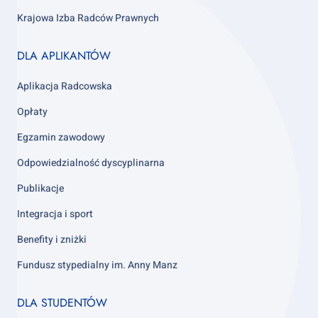
Krajowa Izba Radców Prawnych
Footer
DLA APLIKANTÓW
column
3
Aplikacja Radcowska
Opłaty
Egzamin zawodowy
Odpowiedzialność dyscyplinarna
Publikacje
Integracja i sport
Benefity i zniżki
Fundusz stypedialny im. Anny Manz
Footer
DLA STUDENTÓW
column