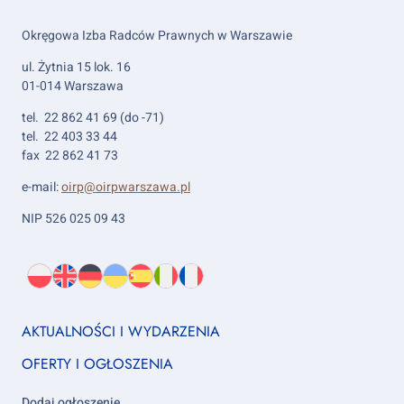
Okręgowa Izba Radców Prawnych w Warszawie
ul. Żytnia 15 lok. 16
01-014 Warszawa
tel. 22 862 41 69 (do -71)
tel. 22 403 33 44
fax 22 862 41 73
e-mail:
oirp@oirpwarszawa.pl
NIP 526 025 09 43
Wybierz
PL
O
EN
About
DE
About
UK
About
ES
About
IT
About
FR
About
język:
nas
us
us
us
us
us
us
Footer
AKTUALNOŚCI I WYDARZENIA
column
OFERTY I OGŁOSZENIA
1
Dodaj ogłoszenie