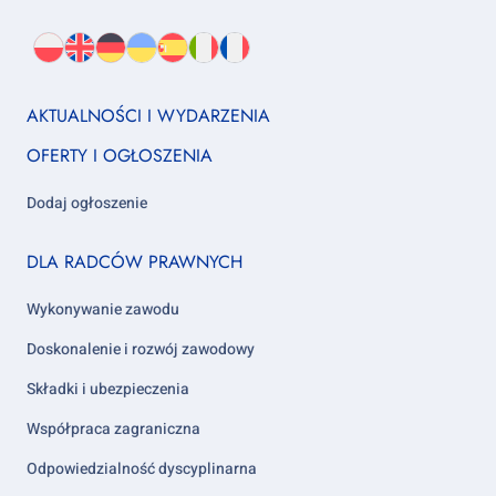
Wybierz
PL
O
EN
About
DE
About
UK
About
ES
About
IT
About
FR
About
język:
nas
us
us
us
us
us
us
Footer
AKTUALNOŚCI I WYDARZENIA
column
OFERTY I OGŁOSZENIA
1
Dodaj ogłoszenie
Footer
DLA RADCÓW PRAWNYCH
column
2
Wykonywanie zawodu
Doskonalenie i rozwój zawodowy
Składki i ubezpieczenia
Współpraca zagraniczna
Odpowiedzialność dyscyplinarna