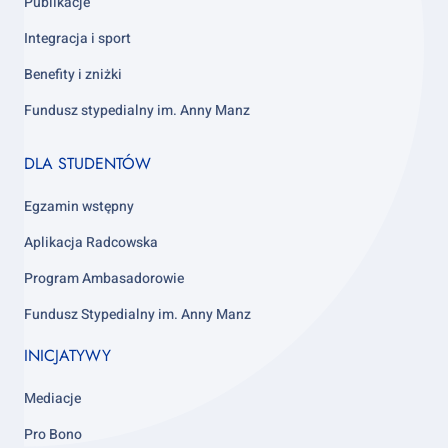
Publikacje
Integracja i sport
Benefity i zniżki
Fundusz stypedialny im. Anny Manz
Footer
DLA STUDENTÓW
column
4
Egzamin wstępny
Aplikacja Radcowska
Program Ambasadorowie
Fundusz Stypedialny im. Anny Manz
INICJATYWY
Mediacje
Pro Bono