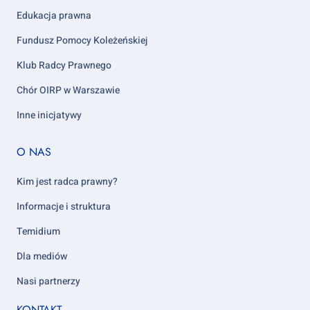
Edukacja prawna
Fundusz Pomocy Koleżeńskiej
Klub Radcy Prawnego
Chór OIRP w Warszawie
Inne inicjatywy
Footer
O NAS
column
5
Kim jest radca prawny?
Informacje i struktura
Temidium
Dla mediów
Nasi partnerzy
KONTAKT