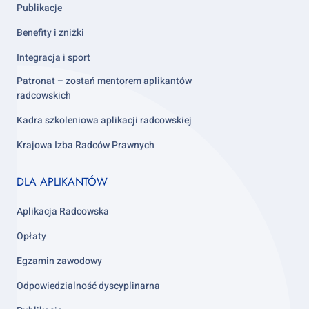
Publikacje
Benefity i zniżki
Integracja i sport
Patronat – zostań mentorem aplikantów
radcowskich
Kadra szkoleniowa aplikacji radcowskiej
Krajowa Izba Radców Prawnych
Footer
DLA APLIKANTÓW
column
3
Aplikacja Radcowska
Opłaty
Egzamin zawodowy
Odpowiedzialność dyscyplinarna