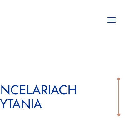
Open
mobile
navigation
NCELARIACH
YTANIA