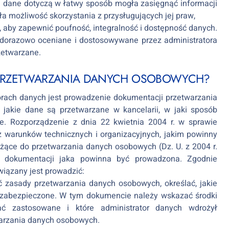
ej dane dotyczą w łatwy sposób mogła zasięgnąć informacji
ła możliwość skorzystania z przysługujących jej praw,
 aby zapewnić poufność, integralność i dostępność danych.
dorazowo oceniane i dostosowywane przez administratora
zetwarzane.
 PRZETWARZANIA DANYCH OSOBOWYCH?
ach danych jest prowadzenie dokumentacji przetwarzania
jakie dane są przetwarzane w kancelarii, w jaki sposób
e. Rozporządzenie z dnia 22 kwietnia 2004 r. w sprawie
 warunków technicznych i organizacyjnych, jakim powinny
żące do przetwarzania danych osobowych (Dz. U. z 2004 r.
s dokumentacji jaka powinna być prowadzona. Zgodnie
iązany jest prowadzić:
ć zasady przetwarzania danych osobowych, określać, jakie
e zabezpieczone. W tym dokumencie należy wskazać środki
tać zastosowane i które administrator danych wdrożył
warzania danych osobowych.