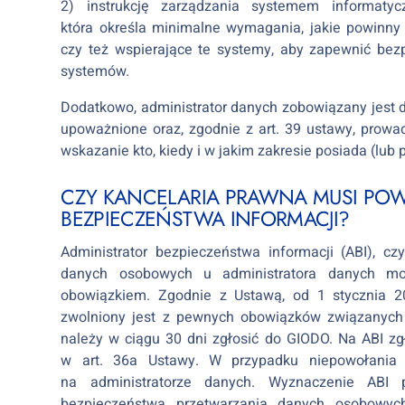
2) instrukcję zarządzania systemem informat
która określa minimalne wymagania, jakie powinny 
czy też wspierające te systemy, aby zapewnić bez
systemów.
Dodatkowo, administrator danych zobowiązany jest 
upoważnione oraz, zgodnie z art. 39 ustawy, prowa
wskazanie kto, kiedy i w jakim zakresie posiada (lu
CZY KANCELARIA PRAWNA MUSI PO
BEZPIECZEŃSTWA INFORMACJI?
Administrator bezpieczeństwa informacji (ABI), c
danych osobowych u administratora danych mo
obowiązkiem. Zgodnie z Ustawą, od 1 stycznia 2
zwolniony jest z pewnych obowiązków związanych 
należy w ciągu 30 dni zgłosić do GIODO. Na ABI 
w art. 36a Ustawy. W przypadku niepowołania 
na administratorze danych. Wyznaczenie ABI
bezpieczeństwa przetwarzania danych osobowy