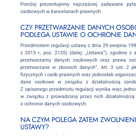
Poniżej prezentujemy najczęściej zadawane pyt
osobowych w kancelariach prawnych.
CZY PRZETWARZANIE DANYCH OSO
PODLEGA USTAWIE O OCHRONIE D
Przedmiotem regulacji ustawy z dnia 29 sierpnia 199
z 2015 r., poz. 2135) (dalej: „Ustawa”), zgodnie z
przetwarzaniu danych osobowych oraz prawa os
przetwarzane w zbiorach danych”. Art. 3 ust. 2 p
fizycznych i osób prawnych oraz jednostek organiza
dane osobowe w związku z działalnością zarobk
Z opisanego przedmiotu regulacji wynika więc jedn
w związku z prowadzoną przez nich działalnośc
o ochronie danych osobowych.
NA CZYM POLEGA ZATEM ZWOLNIENIE 
USTAWY?