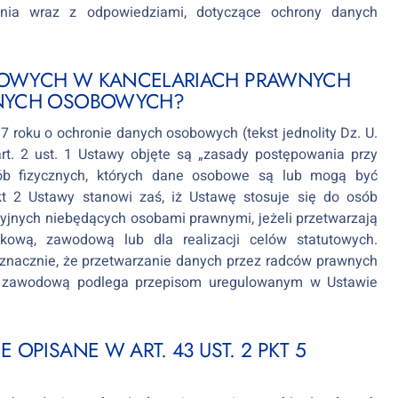
ania wraz z odpowiedziami, dotyczące ochrony danych
BOWYCH W KANCELARIACH PRAWNYCH
ANYCH OSOBOWYCH?
7 roku o ochronie danych osobowych (tekst jednolity Dz. U.
 art. 2 ust. 1 Ustawy objęte są „zasady postępowania przy
ób fizycznych, których dane osobowe są lub mogą być
kt 2 Ustawy stanowi zaś, iż Ustawę stosuje się do osób
cyjnych niebędących osobami prawnymi, jeżeli przetwarzają
ową, zawodową lub dla realizacji celów statutowych.
oznacznie, że przetwarzanie danych przez radców prawnych
ią zawodową podlega przepisom uregulowanym w Ustawie
OPISANE W ART. 43 UST. 2 PKT 5