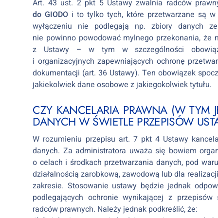
Art. 43 ust. 2 pkt 5 Ustawy zwalnia radców prawn
do GIODO
i to tylko tych, które przetwarzane s
wyłączeniu nie podlegają np. zbiory danych z
nie powinno powodować mylnego przekonania, że na
z Ustawy – w tym w szczególności obowiązk
i organizacyjnych zapewniających ochronę przetw
dokumentacji (art. 36 Ustawy). Ten obowiązek spo
jakiekolwiek dane osobowe z jakiegokolwiek tytułu.
CZY KANCELARIA PRAWNA (W TYM 
DANYCH W ŚWIETLE PRZEPISÓW US
W rozumieniu przepisu art. 7 pkt 4 Ustawy kancel
danych. Za administratora uważa się bowiem organ
o celach i środkach przetwarzania danych, pod wa
działalnością zarobkową, zawodową lub dla realizacj
zakresie. Stosowanie ustawy będzie jednak odpowi
podlegających ochronie wynikającej z przepisów
radców prawnych. Należy jednak podkreślić, że: