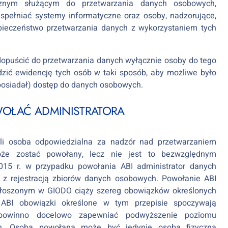
ycznym służącym do przetwarzania danych osobowych,
spełniać systemy informatyczne oraz osoby, nadzorujące,
pieczeństwo przetwarzania danych z wykorzystaniem tych
dopuścić do przetwarzania danych wyłącznie osoby do tego
dzić ewidencję tych osób w taki sposób, aby możliwe było
b posiadał) dostęp do danych osobowych.
WOŁAĆ ADMINISTRATORA
zyli osoba odpowiedzialna za nadzór nad przetwarzaniem
że zostać powołany, lecz nie jest to bezwzględnym
015 r. w przypadku powołania ABI administrator danych
z rejestracją zbiorów danych osobowych. Powołanie ABI
zgłoszonym w GIODO ciąży szereg obowiązków określonych
ABI obowiązki określone w tym przepisie spoczywają
 powinno docelowo zapewniać podwyższenie poziomu
ch. Osobą powołaną może być jedynie osoba fizyczna