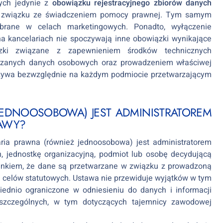
ych jedynie z
obowiązku rejestracyjnego zbiorów danych
ą w związku ze świadczeniem pomocy prawnej. Tym samym
ebrane w celach marketingowych. Ponadto, wyłączenie
 kancelariach nie spoczywają inne obowiązki wynikające
i związane z zapewnieniem środków technicznych
arzanych danych osobowych oraz prowadzeniem właściwej
czywa bezwzględnie na każdym podmiocie przetwarzającym
JEDNOOSOBOWA) JEST ADMINISTRATOREM
TAWY?
aria prawna (również jednoosobowa) jest administratorem
, jednostkę organizacyjną, podmiot lub osobę decydującą
runkiem, że dane są przetwarzane w związku z prowadzoną
i celów statutowych. Ustawa nie przewiduje wyjątków w tym
ednio ograniczone w odniesieniu do danych i informacji
 szczególnych, w tym dotyczących tajemnicy zawodowej