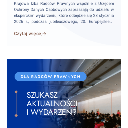
Technologii
Krajowa Izba Radców Prawnych wspólnie z Urzędem
Ochrony Danych Osobowych zapraszają do udziału w
–
eksperckim wydarzeniu, które odbędzie się 28 stycznia
28.01.2026
2026 r., podczas jubileuszowego, 20. Europejskiego
Dnia Ochrony Danych Osobowych. Kongres stanowi
Czytaj więcej
jedną z najważniejszych ogólnopolskich platform
wymiany wiedzy i doświadczeń w obszarze ochrony
danych osobowych, nowych technologii oraz regulacji
cyfrowych.
DLA RADCÓW PRAWNYCH
SZUKASZ
AKTUALNOŚCI
I WYDARZEŃ?