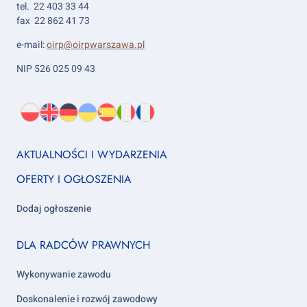
tel. 22 403 33 44
fax 22 862 41 73
e-mail:
oirp@oirpwarszawa.pl
NIP 526 025 09 43
Wybierz
PL
O
EN
About
DE
About
UK
About
ES
About
IT
About
FR
About
język:
nas
us
us
us
us
us
us
Footer
AKTUALNOŚCI I WYDARZENIA
column
OFERTY I OGŁOSZENIA
1
Dodaj ogłoszenie
Footer
DLA RADCÓW PRAWNYCH
column
2
Wykonywanie zawodu
Doskonalenie i rozwój zawodowy