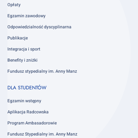
Opłaty
Egzamin zawodowy
Odpowiedzialność dyscyplinarna
Publikacje
Integracja i sport
Benefity i zniżki
Fundusz stypedialny im. Anny Manz
Footer
DLA STUDENTÓW
column
4
Egzamin wstępny
Aplikacja Radcowska
Program Ambasadorowie
Fundusz Stypedialny im. Anny Manz