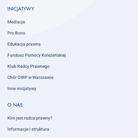
INICJATYWY
Mediacje
Pro Bono
Edukacja prawna
Fundusz Pomocy Koleżeńskiej
Klub Radcy Prawnego
Chór OIRP w Warszawie
Inne inicjatywy
Footer
O NAS
column
5
Kim jest radca prawny?
Informacje i struktura