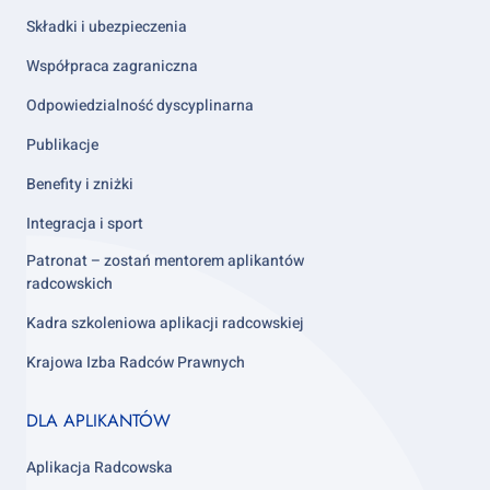
Składki i ubezpieczenia
Współpraca zagraniczna
Odpowiedzialność dyscyplinarna
Publikacje
Benefity i zniżki
Integracja i sport
Patronat – zostań mentorem aplikantów
radcowskich
Kadra szkoleniowa aplikacji radcowskiej
Krajowa Izba Radców Prawnych
Footer
DLA APLIKANTÓW
column
3
Aplikacja Radcowska