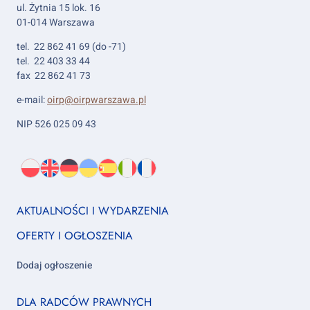
ul. Żytnia 15 lok. 16
01-014 Warszawa
tel. 22 862 41 69 (do -71)
tel. 22 403 33 44
fax 22 862 41 73
e-mail:
oirp@oirpwarszawa.pl
NIP 526 025 09 43
Wybierz
PL
O
EN
About
DE
About
UK
About
ES
About
IT
About
FR
About
język:
nas
us
us
us
us
us
us
Footer
AKTUALNOŚCI I WYDARZENIA
column
OFERTY I OGŁOSZENIA
1
Dodaj ogłoszenie
Footer
DLA RADCÓW PRAWNYCH