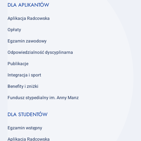
Footer
DLA APLIKANTÓW
column
3
Aplikacja Radcowska
Opłaty
Egzamin zawodowy
Odpowiedzialność dyscyplinarna
Publikacje
Integracja i sport
Benefity i zniżki
Fundusz stypedialny im. Anny Manz
Footer
DLA STUDENTÓW
column
4
Egzamin wstępny
Aplikacja Radcowska