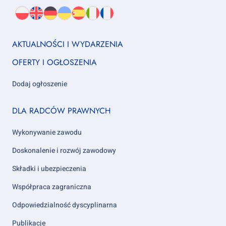
Wybierz
PL
O
EN
About
DE
About
UK
About
ES
About
IT
About
FR
About
język:
nas
us
us
us
us
us
us
Footer
AKTUALNOŚCI I WYDARZENIA
column
OFERTY I OGŁOSZENIA
1
Dodaj ogłoszenie
Footer
DLA RADCÓW PRAWNYCH
column
2
Wykonywanie zawodu
Doskonalenie i rozwój zawodowy
Składki i ubezpieczenia
Współpraca zagraniczna
Odpowiedzialność dyscyplinarna
Publikacje