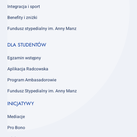
Integracja i sport
Benefity i zniżki
Fundusz stypedialny im. Anny Manz
Footer
DLA STUDENTÓW
column
4
Egzamin wstępny
Aplikacja Radcowska
Program Ambasadorowie
Fundusz Stypedialny im. Anny Manz
INICJATYWY
Mediacje
Pro Bono