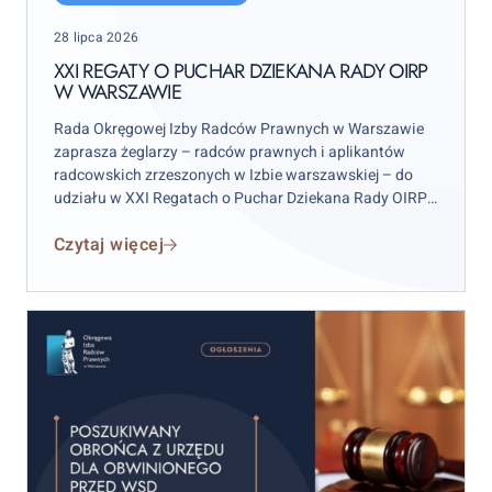
Puchar
Posted
28 lipca 2026
Dziekana
on
Rady
XXI REGATY O PUCHAR DZIEKANA RADY OIRP
W WARSZAWIE
OIRP
w
Rada Okręgowej Izby Radców Prawnych w Warszawie
Warszawie
zaprasza żeglarzy – radców prawnych i aplikantów
radcowskich zrzeszonych w Izbie warszawskiej – do
udziału w XXI Regatach o Puchar Dziekana Rady OIRP
w Warszawie. Zawody odbędą się w weekend 12–13
Czytaj więcej
września 2026 r. (sobota–niedziela), przy czym
wydarzenie rozpocznie się już w piątek 11 września.