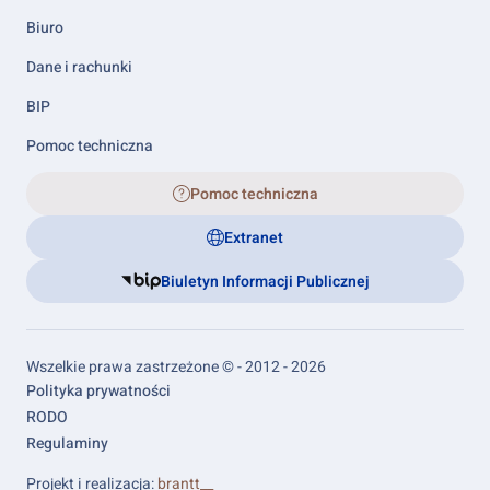
Biuro
Dane i rachunki
BIP
Pomoc techniczna
Pomoc techniczna
Extranet
Biuletyn Informacji Publicznej
Wszelkie prawa zastrzeżone © - 2012 - 2026
Footer
Polityka prywatności
links
RODO
Regulaminy
Projekt i realizacja:
brantt__