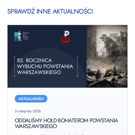
SPRAWDŹ INNE AKTUALNOŚCI
Oddaliśmy
hołd
AKTUALNOŚCI
bohaterom
Posted
3 sierpnia 2026
Powstania
on
Warszawskiego
ODDALIŚMY HOŁD BOHATEROM POWSTANIA
WARSZAWSKIEGO