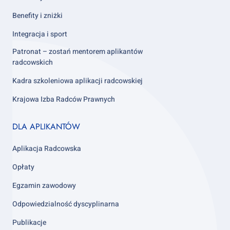
Benefity i zniżki
Integracja i sport
Patronat – zostań mentorem aplikantów
radcowskich
Kadra szkoleniowa aplikacji radcowskiej
Krajowa Izba Radców Prawnych
Footer
DLA APLIKANTÓW
column
3
Aplikacja Radcowska
Opłaty
Egzamin zawodowy
Odpowiedzialność dyscyplinarna
Publikacje