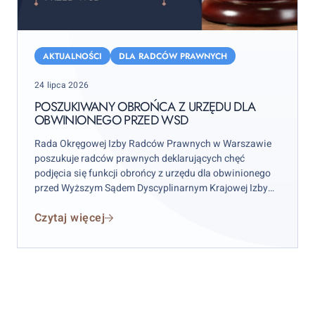
Poszukiwany
obrońca
AKTUALNOŚCI
DLA RADCÓW PRAWNYCH
z
Posted
24 lipca 2026
urzędu
on
dla
POSZUKIWANY OBROŃCA Z URZĘDU DLA
OBWINIONEGO PRZED WSD
obwinionego
przed
Rada Okręgowej Izby Radców Prawnych w Warszawie
WSD
poszukuje radców prawnych deklarujących chęć
podjęcia się funkcji obrońcy z urzędu dla obwinionego
przed Wyższym Sądem Dyscyplinarnym Krajowej Izby
Radców Prawnych w celu sporządzenia i podpisania w
Czytaj więcej
imieniu obwinionego kasacji do Sądu Najwyższego.