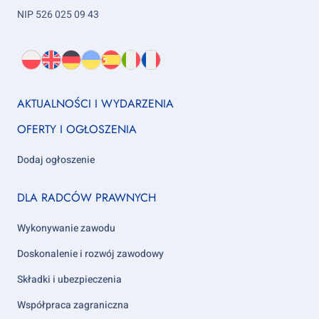
NIP 526 025 09 43
Wybierz
PL
O
EN
About
DE
About
UK
About
ES
About
IT
About
FR
About
język:
nas
us
us
us
us
us
us
Footer
AKTUALNOŚCI I WYDARZENIA
column
OFERTY I OGŁOSZENIA
1
Dodaj ogłoszenie
Footer
DLA RADCÓW PRAWNYCH
column
2
Wykonywanie zawodu
Doskonalenie i rozwój zawodowy
Składki i ubezpieczenia
Współpraca zagraniczna