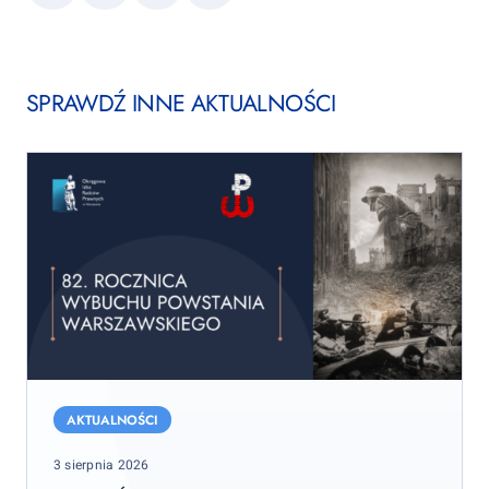
link
SPRAWDŹ INNE AKTUALNOŚCI
Oddaliśmy
hołd
AKTUALNOŚCI
bohaterom
Posted
3 sierpnia 2026
Powstania
on