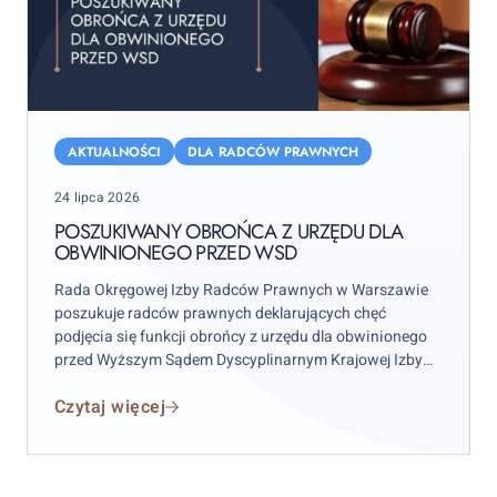
Poszukiwany
obrońca
AKTUALNOŚCI
DLA RADCÓW PRAWNYCH
z
Posted
24 lipca 2026
urzędu
on
dla
POSZUKIWANY OBROŃCA Z URZĘDU DLA
OBWINIONEGO PRZED WSD
obwinionego
przed
Rada Okręgowej Izby Radców Prawnych w Warszawie
WSD
poszukuje radców prawnych deklarujących chęć
podjęcia się funkcji obrońcy z urzędu dla obwinionego
przed Wyższym Sądem Dyscyplinarnym Krajowej Izby
Radców Prawnych w celu sporządzenia i podpisania w
Czytaj więcej
imieniu obwinionego kasacji do Sądu Najwyższego.