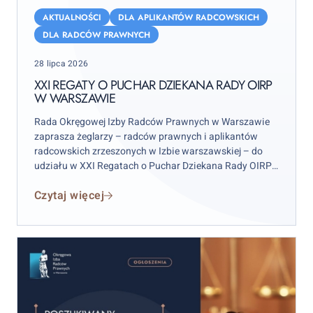
Regaty
AKTUALNOŚCI
DLA APLIKANTÓW RADCOWSKICH
o
DLA RADCÓW PRAWNYCH
Puchar
Posted
28 lipca 2026
Dziekana
on
Rady
XXI REGATY O PUCHAR DZIEKANA RADY OIRP
W WARSZAWIE
OIRP
w
Rada Okręgowej Izby Radców Prawnych w Warszawie
Warszawie
zaprasza żeglarzy – radców prawnych i aplikantów
radcowskich zrzeszonych w Izbie warszawskiej – do
udziału w XXI Regatach o Puchar Dziekana Rady OIRP
w Warszawie. Zawody odbędą się w weekend 12–13
Czytaj więcej
września 2026 r. (sobota–niedziela), przy czym
wydarzenie rozpocznie się już w piątek 11 września.