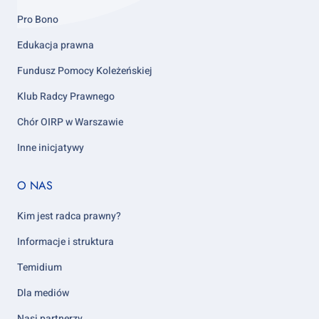
Pro Bono
Edukacja prawna
Fundusz Pomocy Koleżeńskiej
Klub Radcy Prawnego
Chór OIRP w Warszawie
Inne inicjatywy
Footer
O NAS
column
5
Kim jest radca prawny?
Informacje i struktura
Temidium
Dla mediów
Nasi partnerzy