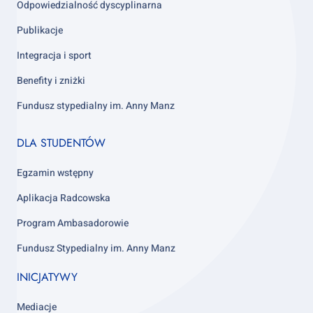
Odpowiedzialność dyscyplinarna
Publikacje
Integracja i sport
Benefity i zniżki
Fundusz stypedialny im. Anny Manz
Footer
DLA STUDENTÓW
column
4
Egzamin wstępny
Aplikacja Radcowska
Program Ambasadorowie
Fundusz Stypedialny im. Anny Manz
INICJATYWY
Mediacje