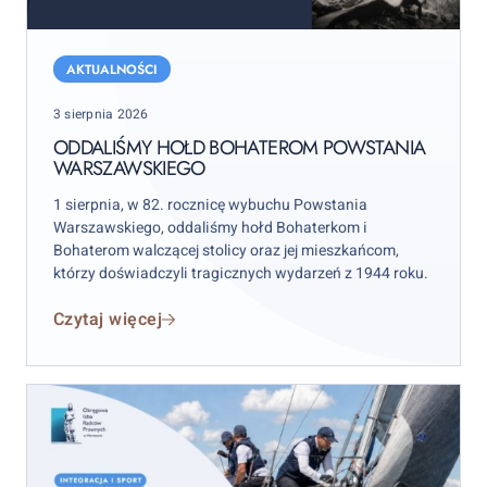
Oddaliśmy
hołd
AKTUALNOŚCI
bohaterom
Posted
3 sierpnia 2026
Powstania
on
Warszawskiego
ODDALIŚMY HOŁD BOHATEROM POWSTANIA
WARSZAWSKIEGO
1 sierpnia, w 82. rocznicę wybuchu Powstania
Warszawskiego, oddaliśmy hołd Bohaterkom i
Bohaterom walczącej stolicy oraz jej mieszkańcom,
którzy doświadczyli tragicznych wydarzeń z 1944 roku.
Czytaj więcej