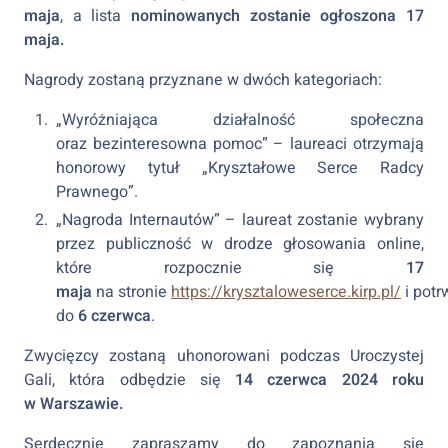
maja
, a lista
nominowanych zostanie ogłoszona 17
maja.
Nagrody zostaną przyznane w dwóch kategoriach:
„Wyróżniająca działalność społeczna
oraz bezinteresowna pomoc” – laureaci otrzymają
honorowy tytuł „Kryształowe Serce Radcy
Prawnego”.
„Nagroda Internautów” – laureat zostanie wybrany
przez publiczność w drodze głosowania online,
które rozpocznie się
17
maja
na stronie
https://krysztaloweserce.kirp.pl/
i potr
do
6 czerwca
.
Zwycięzcy zostaną uhonorowani podczas Uroczystej
Gali, która odbędzie się
14 czerwca 2024 roku
w Warszawie.
Serdecznie zapraszamy do zapoznania się