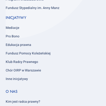
Fundusz Stypedialny im. Anny Manz
INICJATYWY
Mediacje
Pro Bono
Edukacja prawna
Fundusz Pomocy Koleżeńskiej
Klub Radcy Prawnego
Chór OIRP w Warszawie
Inne inicjatywy
Footer
O NAS
column
5
Kim jest radca prawny?