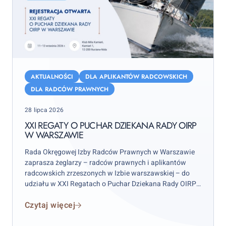
XXI
Regaty
AKTUALNOŚCI
DLA APLIKANTÓW RADCOWSKICH
o
DLA RADCÓW PRAWNYCH
Puchar
Posted
28 lipca 2026
Dziekana
on
Rady
XXI REGATY O PUCHAR DZIEKANA RADY OIRP
W WARSZAWIE
OIRP
w
Rada Okręgowej Izby Radców Prawnych w Warszawie
Warszawie
zaprasza żeglarzy – radców prawnych i aplikantów
radcowskich zrzeszonych w Izbie warszawskiej – do
udziału w XXI Regatach o Puchar Dziekana Rady OIRP
w Warszawie. Zawody odbędą się w weekend 12–13
Czytaj więcej
września 2026 r. (sobota–niedziela), przy czym
wydarzenie rozpocznie się już w piątek 11 września.