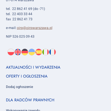
01-014 Warszawa
tel. 22 862 41 69 (do -71)
tel. 22 403 33 44
fax 22 862 41 73
e-mail:
oirp@oirpwarszawa.pl
NIP 526 025 09 43
Wybierz
PL
O
EN
About
DE
About
UK
About
ES
About
IT
About
FR
About
język:
nas
us
us
us
us
us
us
Footer
AKTUALNOŚCI I WYDARZENIA
column
OFERTY I OGŁOSZENIA
1
Dodaj ogłoszenie
Footer
DLA RADCÓW PRAWNYCH
column
2
Wykonywanie zawodu