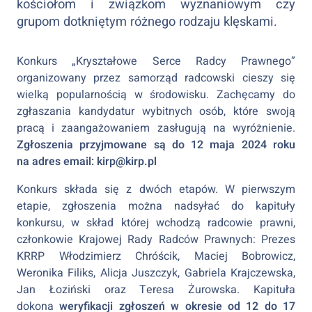
kościołom i związkom wyznaniowym czy
grupom dotkniętym różnego rodzaju klęskami.
Konkurs „Kryształowe Serce Radcy Prawnego”
organizowany przez samorząd radcowski cieszy się
wielką popularnością w środowisku. Zachęcamy do
zgłaszania kandydatur wybitnych osób, które swoją
pracą i zaangażowaniem zasługują na wyróżnienie.
Zgłoszenia przyjmowane są do
12 maja 2024 roku
na adres email: kirp@kirp.pl
Konkurs składa się z dwóch etapów. W pierwszym
etapie, zgłoszenia można nadsyłać do kapituły
konkursu, w skład której wchodzą radcowie prawni,
członkowie Krajowej Rady Radców Prawnych: Prezes
KRRP Włodzimierz Chróścik, Maciej Bobrowicz,
Weronika Filiks, Alicja Juszczyk, Gabriela Krajczewska,
Jan Łoziński oraz Teresa Żurowska. Kapituła
dokona
weryfikacji zgłoszeń w okresie
od 12 do 17