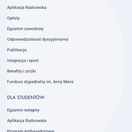
column
3
Aplikacja Radcowska
Opłaty
Egzamin zawodowy
Odpowiedzialność dyscyplinarna
Publikacje
Integracja i sport
Benefity i zniżki
Fundusz stypedialny im. Anny Manz
Footer
DLA STUDENTÓW
column
4
Egzamin wstępny
Aplikacja Radcowska
Program Ambasadorowie