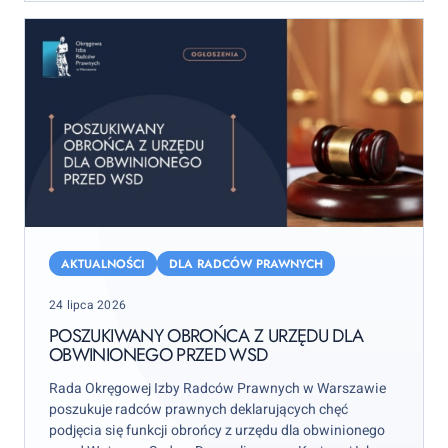
Poszukiwany
obrońca
AKTUALNOŚCI
DLA RADCÓW PRAWNYCH
z
Posted
24 lipca 2026
urzędu
on
dla
POSZUKIWANY OBROŃCA Z URZĘDU DLA
OBWINIONEGO PRZED WSD
obwinionego
przed
Rada Okręgowej Izby Radców Prawnych w Warszawie
WSD
poszukuje radców prawnych deklarujących chęć
podjęcia się funkcji obrońcy z urzędu dla obwinionego