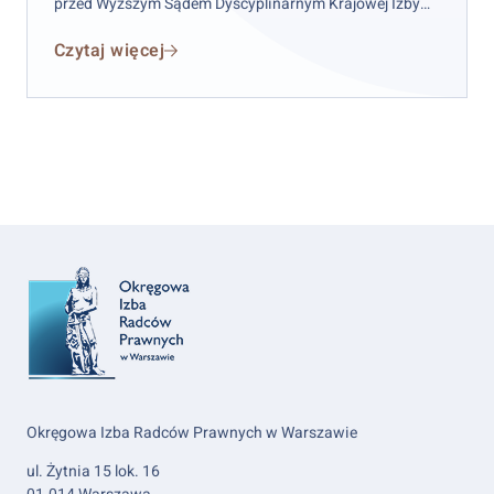
przed Wyższym Sądem Dyscyplinarnym Krajowej Izby
Radców Prawnych w celu sporządzenia i podpisania w
Czytaj więcej
imieniu obwinionego kasacji do Sądu Najwyższego.
Okręgowa Izba Radców Prawnych w Warszawie
ul. Żytnia 15 lok. 16