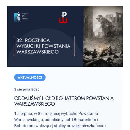
Oddaliśmy
hołd
AKTUALNOŚCI
bohaterom
Posted
3 sierpnia 2026
Powstania
on
Warszawskiego
ODDALIŚMY HOŁD BOHATEROM POWSTANIA
WARSZAWSKIEGO
1 sierpnia, w 82. rocznicę wybuchu Powstania
Warszawskiego, oddaliśmy hołd Bohaterkom i
Bohaterom walczącej stolicy oraz jej mieszkańcom,