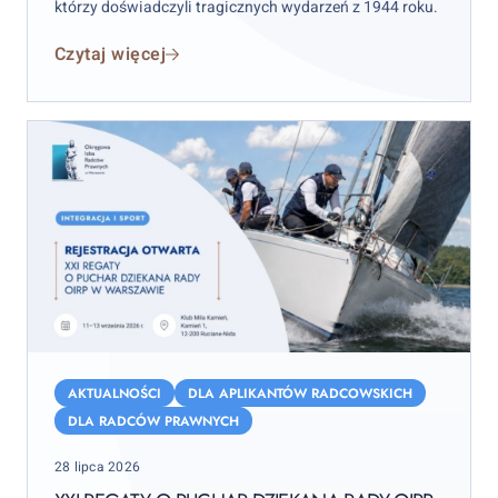
którzy doświadczyli tragicznych wydarzeń z 1944 roku.
Czytaj więcej
XXI
Regaty
AKTUALNOŚCI
DLA APLIKANTÓW RADCOWSKICH
o
DLA RADCÓW PRAWNYCH
Puchar
Posted
28 lipca 2026
Dziekana
on
Rady