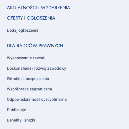
Footer
AKTUALNOŚCI I WYDARZENIA
column
OFERTY I OGŁOSZENIA
1
Dodaj ogłoszenie
Footer
DLA RADCÓW PRAWNYCH
column
2
Wykonywanie zawodu
Doskonalenie i rozwój zawodowy
Składki i ubezpieczenia
Współpraca zagraniczna
Odpowiedzialność dyscyplinarna
Publikacje
Benefity i zniżki