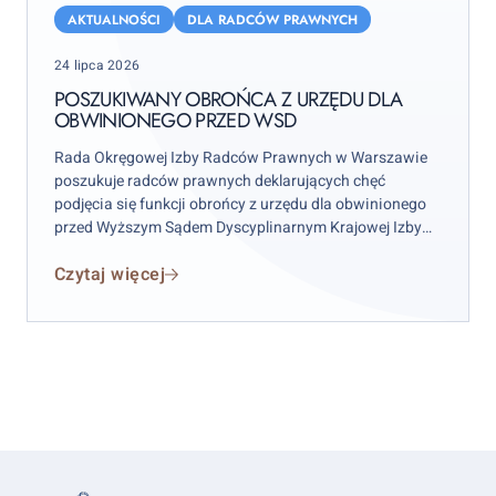
obrońca
AKTUALNOŚCI
DLA RADCÓW PRAWNYCH
z
Posted
24 lipca 2026
urzędu
on
dla
POSZUKIWANY OBROŃCA Z URZĘDU DLA
OBWINIONEGO PRZED WSD
obwinionego
przed
Rada Okręgowej Izby Radców Prawnych w Warszawie
WSD
poszukuje radców prawnych deklarujących chęć
podjęcia się funkcji obrońcy z urzędu dla obwinionego
przed Wyższym Sądem Dyscyplinarnym Krajowej Izby
Radców Prawnych w celu sporządzenia i podpisania w
Czytaj więcej
imieniu obwinionego kasacji do Sądu Najwyższego.