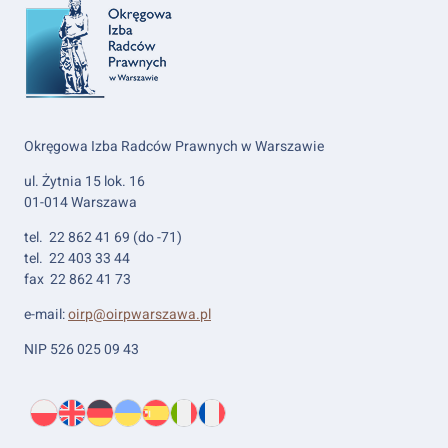
Okręgowa Izba Radców Prawnych w Warszawie
ul. Żytnia 15 lok. 16
01-014 Warszawa
tel. 22 862 41 69 (do -71)
tel. 22 403 33 44
fax 22 862 41 73
e-mail:
oirp@oirpwarszawa.pl
NIP 526 025 09 43
Wybierz
PL
O
EN
About
DE
About
UK
About
ES
About
IT
About
FR
About
język:
nas
us
us
us
us
us
us