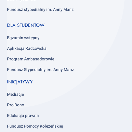
Fundusz stypedialny im. Anny Manz
Footer
DLA STUDENTÓW
column
4
Egzamin wstępny
Aplikacja Radcowska
Program Ambasadorowie
Fundusz Stypedialny im. Anny Manz
INICJATYWY
Mediacje
Pro Bono
Edukacja prawna
Fundusz Pomocy Koleżeńskiej