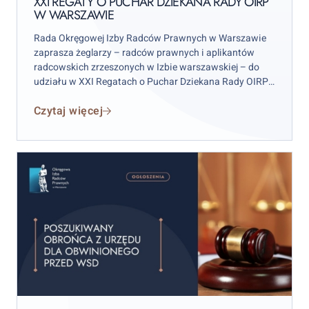
XXI REGATY O PUCHAR DZIEKANA RADY OIRP
W WARSZAWIE
OIRP
w
Rada Okręgowej Izby Radców Prawnych w Warszawie
Warszawie
zaprasza żeglarzy – radców prawnych i aplikantów
radcowskich zrzeszonych w Izbie warszawskiej – do
udziału w XXI Regatach o Puchar Dziekana Rady OIRP
w Warszawie. Zawody odbędą się w weekend 12–13
Czytaj więcej
września 2026 r. (sobota–niedziela), przy czym
wydarzenie rozpocznie się już w piątek 11 września.
Poszukiwany