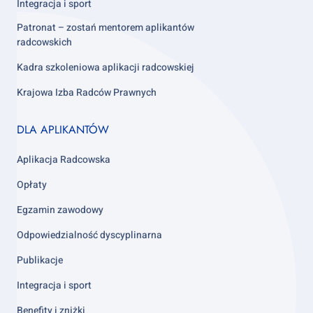
Integracja i sport
Patronat – zostań mentorem aplikantów
radcowskich
Kadra szkoleniowa aplikacji radcowskiej
Krajowa Izba Radców Prawnych
Footer
DLA APLIKANTÓW
column
3
Aplikacja Radcowska
Opłaty
Egzamin zawodowy
Odpowiedzialność dyscyplinarna
Publikacje
Integracja i sport
Benefity i zniżki