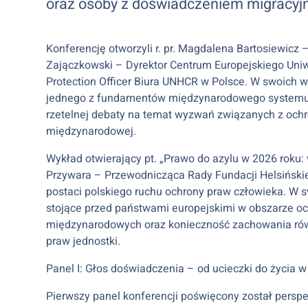
oraz osoby z doświadczeniem migracyj
Konferencję otworzyli r. pr. Magdalena Bartosiewicz
Zajączkowski – Dyrektor Centrum Europejskiego Uniw
Protection Officer Biura UNHCR w Polsce. W swoich w
jednego z fundamentów międzynarodowego systemu 
rzetelnej debaty na temat wyzwań związanych z och
międzynarodowej.
Wykład otwierający pt. „Prawo do azylu w 2026 roku:
Przywara – Przewodnicząca Rady Fundacji Helsińskiej
postaci polskiego ruchu ochrony praw człowieka. W
stojące przed państwami europejskimi w obszarze o
międzynarodowych oraz konieczność zachowania r
praw jednostki.
Panel I: Głos doświadczenia – od ucieczki do życia w
Pierwszy panel konferencji poświęcony został persp