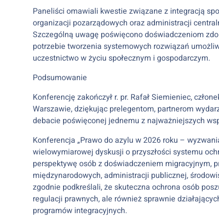
Paneliści omawiali kwestie związane z integracją s
organizacji pozarządowych oraz administracji centr
Szczególną uwagę poświęcono doświadczeniom zdob
potrzebie tworzenia systemowych rozwiązań umożli
uczestnictwo w życiu społecznym i gospodarczym.
Podsumowanie
Konferencję zakończył r. pr. Rafał Siemieniec, czło
Warszawie, dziękując prelegentom, partnerom wydar
debacie poświęconej jednemu z najważniejszych ws
Konferencja „Prawo do azylu w 2026 roku – wyzwani
wielowymiarowej dyskusji o przyszłości systemu och
perspektywę osób z doświadczeniem migracyjnym, pra
międzynarodowych, administracji publicznej, środowi
zgodnie podkreślali, że skuteczna ochrona osób po
regulacji prawnych, ale również sprawnie działający
programów integracyjnych.