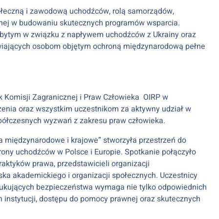
połeczną i zawodową uchodźców, rolą samorządów,
alnej w budowaniu skutecznych programów wsparcia.
ytym w związku z napływem uchodźców z Ukrainy oraz
wiających osobom objętym ochroną międzynarodową pełne
nek Komisji Zagranicznej i Praw Człowieka OIRP w
zenia oraz wszystkim uczestnikom za aktywny udział w
półczesnych wyzwań z zakresu praw człowieka.
a międzynarodowe i krajowe” stworzyła przestrzeń do
rony uchodźców w Polsce i Europie. Spotkanie połączyło
ktyków prawa, przedstawicieli organizacji
ska akademickiego i organizacji społecznych. Uczestnicy
szukujących bezpieczeństwa wymaga nie tylko odpowiednich
ch instytucji, dostępu do pomocy prawnej oraz skutecznych