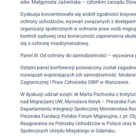
adw. Małgorzata Jaźwińska – członkini zarządu Stow
Dyskusja koncentrowała się wokół zgodności krajowe
ochrony uchodźców, wyzwań związanych z dostępem d
organizacji społecznych w ochronie praw osób migruj
kontroli sądowej oraz konieczność zapewnienia sk
się o ochronę międzynarodową.
Panel III: Od ochrony do samodzielności – wyzwania
Ostatni panel konferencji poświęcony został zagadn
rozwiązań wspierających ich samodzielność. Moderato
Zagranicznej i Praw Człowieka OIRP w Warszawie.
W dyskusji udział wzięli: dr Marta Pachocka z Inst
nad Migracjami UW, Myroslava Keryk – Prezeska Funda
Departamentu Integracji Społecznej Ministerstwa Rod
Prezeska Fundacji Polskie Forum Migracyjne, r. pr. Ol
Reagowania na Potrzeby Uchodźców w Polsce oraz Mi
Społecznych Urzędu Miejskiego w Gdańsku.