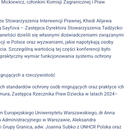
 Mickiewicz, członkini Komisji Zagranicznej i Praw
 ze Stowarzyszenia Interwencji Prawnej, Khedi Alijewa
g Sayfova – Zastępca Dyrektora Stowarzyszenia Tadżycko-
Paneliści dzielili się własnymi doświadczeniami związanymi
ji w Polsce oraz wyzwaniami, jakie napotykają osoby
a. Szczególną wartością tej części konferencji było
h praktyczny wymiar funkcjonowania systemu ochrony
igrujących a rzeczywistość
ych standardów ochrony osób migrujących oraz praktyce ich
hmura, Zastępca Rzecznika Praw Dziecka w latach 2024–
rum Europejskiego Uniwersytetu Warszawskiego, dr Anna
 Administracyjnego w Warszawie, Aleksandra
 i Grupy Granica, adw. Joanna Subko z UNHCR Polska oraz