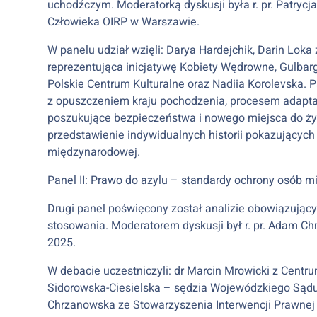
uchodźczym. Moderatorką dyskusji była r. pr. Patrycja
Człowieka OIRP w Warszawie.
W panelu udział wzięli: Darya Hardejchik, Darin Loka
reprezentująca inicjatywę Kobiety Wędrowne, Gulbar
Polskie Centrum Kulturalne oraz Nadiia Korolevska. 
z opuszczeniem kraju pochodzenia, procesem adaptac
poszukujące bezpieczeństwa i nowego miejsca do życi
przedstawienie indywidualnych historii pokazującyc
międzynarodowej.
Panel II: Prawo do azylu – standardy ochrony osób m
Drugi panel poświęcony został analizie obowiązując
stosowania. Moderatorem dyskusji był r. pr. Adam C
2025.
W debacie uczestniczyli: dr Marcin Mrowicki z Cent
Sidorowska-Ciesielska – sędzia Wojewódzkiego Sądu
Chrzanowska ze Stowarzyszenia Interwencji Prawnej