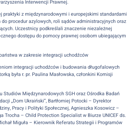
arzyszenia Interwencji Prawnej.
j praktyki z międzynarodowymi i europejskimi standardami
o procedur azylowych, roli sądów administracyjnych oraz
ących. Uczestnicy podkreślali znaczenie niezależnej
utecznego dostępu do pomocy prawnej osobom ubiegającym
 państwa w zakresie integracji uchodźców
ieniom integracji uchodźców i budowania długofalowych
rką była r. pr. Paulina Masłowska, członkini Komisji
ytutu Studiów Międzynarodowych SGH oraz Ośrodka Badań
cji „Dom Ukraiński”, Bartłomiej Potocki – Dyrektor
ziny, Pracy i Polityki Społecznej, Agnieszka Kosowicz –
ga Trocha – Child Protection Specialist w Biurze UNICEF ds.
chał Miguła – Kierownik Referatu Strategii i Programów