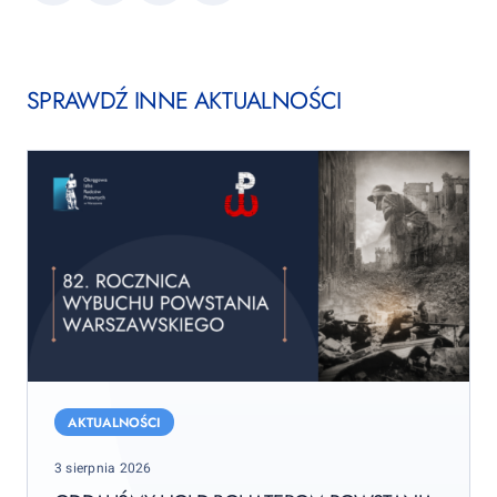
link
SPRAWDŹ INNE AKTUALNOŚCI
Oddaliśmy
hołd
AKTUALNOŚCI
bohaterom
Posted
3 sierpnia 2026
Powstania
on