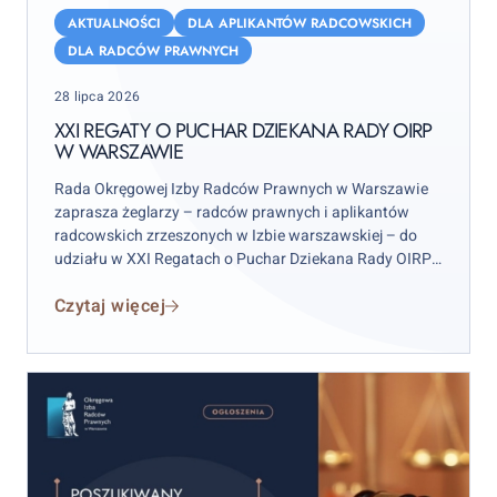
Regaty
AKTUALNOŚCI
DLA APLIKANTÓW RADCOWSKICH
o
DLA RADCÓW PRAWNYCH
Puchar
Posted
28 lipca 2026
Dziekana
on
Rady
XXI REGATY O PUCHAR DZIEKANA RADY OIRP
W WARSZAWIE
OIRP
w
Rada Okręgowej Izby Radców Prawnych w Warszawie
Warszawie
zaprasza żeglarzy – radców prawnych i aplikantów
radcowskich zrzeszonych w Izbie warszawskiej – do
udziału w XXI Regatach o Puchar Dziekana Rady OIRP
w Warszawie. Zawody odbędą się w weekend 12–13
Czytaj więcej
września 2026 r. (sobota–niedziela), przy czym
wydarzenie rozpocznie się już w piątek 11 września.