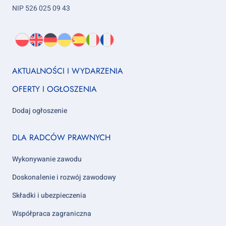
NIP 526 025 09 43
Wybierz
PL
O
EN
About
DE
About
UK
About
ES
About
IT
About
FR
About
język:
nas
us
us
us
us
us
us
Footer
AKTUALNOŚCI I WYDARZENIA
column
OFERTY I OGŁOSZENIA
1
Dodaj ogłoszenie
Footer
DLA RADCÓW PRAWNYCH
column
2
Wykonywanie zawodu
Doskonalenie i rozwój zawodowy
Składki i ubezpieczenia
Współpraca zagraniczna