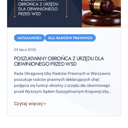
Poszukiwany
obrońca
AKTUALNOŚCI
DLA RADCÓW PRAWNYCH
z
Posted
24 lipca 2026
urzędu
on
dla
POSZUKIWANY OBROŃCA Z URZĘDU DLA
OBWINIONEGO PRZED WSD
obwinionego
przed
Rada Okręgowej Izby Radców Prawnych w Warszawie
WSD
poszukuje radców prawnych deklarujących chęć
podjęcia się funkcji obrońcy z urzędu dla obwinionego
przed Wyższym Sądem Dyscyplinarnym Krajowej Izby
Radców Prawnych w celu sporządzenia i podpisania w
Czytaj więcej
imieniu obwinionego kasacji do Sądu Najwyższego.