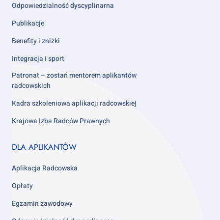
Odpowiedzialność dyscyplinarna
Publikacje
Benefity i zniżki
Integracja i sport
Patronat – zostań mentorem aplikantów
radcowskich
Kadra szkoleniowa aplikacji radcowskiej
Krajowa Izba Radców Prawnych
Footer
DLA APLIKANTÓW
column
3
Aplikacja Radcowska
Opłaty
Egzamin zawodowy