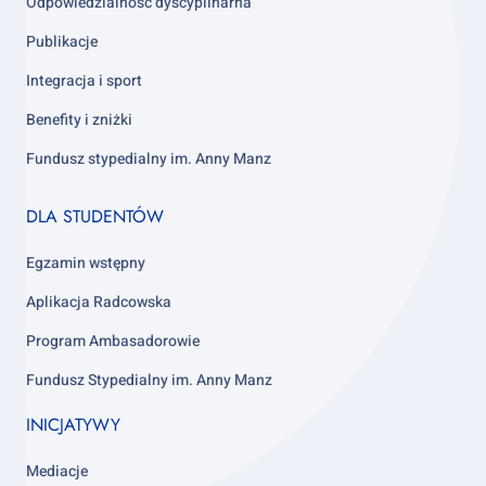
Odpowiedzialność dyscyplinarna
Publikacje
Integracja i sport
Benefity i zniżki
Fundusz stypedialny im. Anny Manz
Footer
DLA STUDENTÓW
column
4
Egzamin wstępny
Aplikacja Radcowska
Program Ambasadorowie
Fundusz Stypedialny im. Anny Manz
INICJATYWY
Mediacje