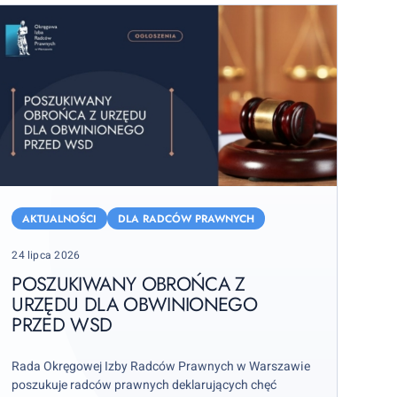
oszukiwany
brońca
AKTUALNOŚCI
DLA RADCÓW PRAWNYCH
Posted
24 lipca 2026
rzędu
on
la
POSZUKIWANY OBROŃCA Z
URZĘDU DLA OBWINIONEGO
bwinionego
PRZED WSD
rzed
SD
Rada Okręgowej Izby Radców Prawnych w Warszawie
poszukuje radców prawnych deklarujących chęć