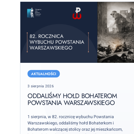
Oddaliśmy
hołd
AKTUALNOŚCI
bohaterom
Posted
3 sierpnia 2026
Powstania
on
Warszawskiego
ODDALIŚMY HOŁD BOHATEROM
POWSTANIA WARSZAWSKIEGO
1 sierpnia, w 82. rocznicę wybuchu Powstania
Warszawskiego, oddaliśmy hołd Bohaterkom i
Bohaterom walczącej stolicy oraz jej mieszkańcom,