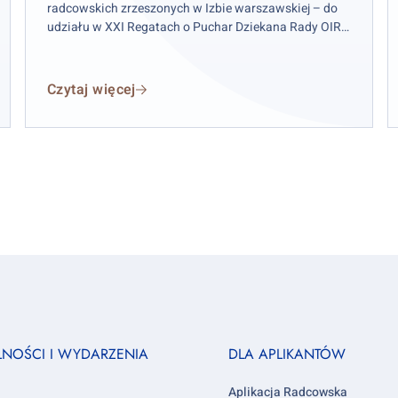
radcowskich zrzeszonych w Izbie warszawskiej – do
udziału w XXI Regatach o Puchar Dziekana Rady OIRP
w Warszawie. Zawody odbędą się w weekend 12–13
września 2026 r. (sobota–niedziela), przy czym
wydarzenie rozpocznie się już w piątek 11 września.
Czytaj więcej
Footer
LNOŚCI I WYDARZENIA
DLA APLIKANTÓW
column
3
Aplikacja Radcowska