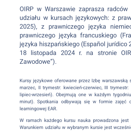
OIRP w Warszawie zaprasza radców p
udziału w kursach językowych: z praw
2025), z prawniczego języka niemie
prawniczego języka francuskiego (Fr
języka hiszpańskiego (Español jurídico 
18 listopada 2024 r. na stronie OI
Zawodowe”).
Kursy językowe oferowane przez Izbę warszawską skł
marzec, II trymestr: kwiecień-czerwiec, III trymest
lipiec-wrzesień). Obejmują one w każdym tygodniu
minut). Spotkania odbywają się w formie zajęć o
learningowej EAR.
W ramach każdego kursu nauka prowadzona jest 
Warunkiem udziału w wybranym kursie jest wcześnie