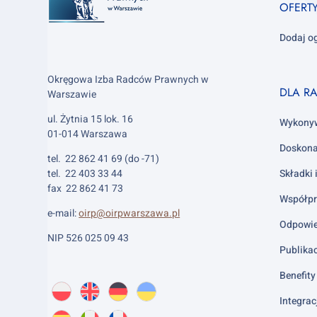
OFERT
Dodaj o
Okręgowa Izba Radców Prawnych w
Footer
DLA R
Warszawie
column
ul. Żytnia 15 lok. 16
2
Wykony
01-014 Warszawa
Doskona
tel. 22 862 41 69 (do -71)
tel. 22 403 33 44
Składki 
fax 22 862 41 73
Współpr
e-mail:
oirp@oirpwarszawa.pl
Odpowie
NIP 526 025 09 43
Publika
Benefity 
Wybierz
PL
O
EN
About
DE
About
UK
About
język:
Integrac
nas
us
us
us