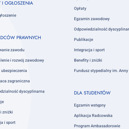
Y I OGŁOSZENIA
Opłaty
głoszenie
Egzamin zawodowy
Odpowiedzialność dyscyplina
ADCÓW PRAWNYCH
Publikacje
wanie zawodu
Integracja i sport
lenie i rozwój zawodowy
Benefity i zniżki
i ubezpieczenia
Fundusz stypedialny im. Ann
aca zagraniczna
Footer
dzialność dyscyplinarna
DLA STUDENTÓW
column
cje
4
Egzamin wstępny
i zniżki
Aplikacja Radcowska
ja i sport
Program Ambasadorowie