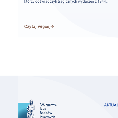
którzy doświadczyli tragicznych wydarzeń z 1944
roku.
Czytaj więcej
Footer
AKTUA
column
1