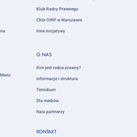
Klub Radcy Prawnego
Chór OIRP w Warszawie
rna
Inne inicjatywy
Footer
O NAS
column
5
Kim jest radca prawny?
y Manz
Informacje i struktura
Temidium
Dla mediów
Nasi partnerzy
KONTAKT