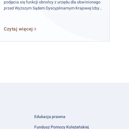
podjęcia się funkcji obrońcy z urzędu dla obwinionego
przed Wyższym Sądem Dyscyplinarnym Krajowej Izby
Radców Prawnych w celu sporządzenia i podpisania w
imieniu obwinionego kasacji do Sądu Najwyższego.
Czytaj więcej
Edukacja prawna
Fundusz Pomocy Koleżeńskiej