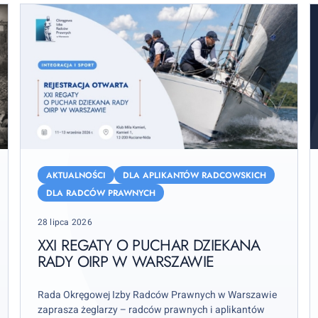
XXI
P
Regaty
o
AKTUALNOŚCI
DLA APLIKANTÓW RADCOWSKICH
o
z
DLA RADCÓW PRAWNYCH
Puchar
u
Posted
28 lipca 2026
Dziekana
d
on
Rady
o
XXI REGATY O PUCHAR DZIEKANA
OIRP
RADY OIRP W WARSZAWIE
p
w
W
Warszawie
Rada Okręgowej Izby Radców Prawnych w Warszawie
zaprasza żeglarzy – radców prawnych i aplikantów