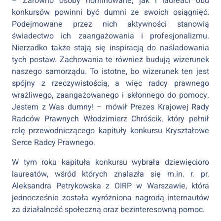
– Zarówno osoby nominowane, jak i laureaci obu
konkursów powinni być dumni ze swoich osiągnięć.
Podejmowane przez nich aktywności stanowią
świadectwo ich zaangażowania i profesjonalizmu.
Nierzadko także stają się inspiracją do naśladowania
tych postaw. Zachowania te również budują wizerunek
naszego samorządu. To istotne, bo wizerunek ten jest
spójny z rzeczywistością, a więc radcy prawnego
wrażliwego, zaangażowanego i skłonnego do pomocy.
Jestem z Was dumny! – mówił Prezes Krajowej Rady
Radców Prawnych Włodzimierz Chróścik, który pełnił
rolę przewodniczącego kapituły konkursu Kryształowe
Serce Radcy Prawnego.
W tym roku kapituła konkursu wybrała dziewięcioro
laureatów, wśród których znalazła się m.in. r. pr.
Aleksandra Petrykowska z OIRP w Warszawie, która
jednocześnie została wyróżniona nagrodą internautów
za działalność społeczną oraz bezinteresowną pomoc.