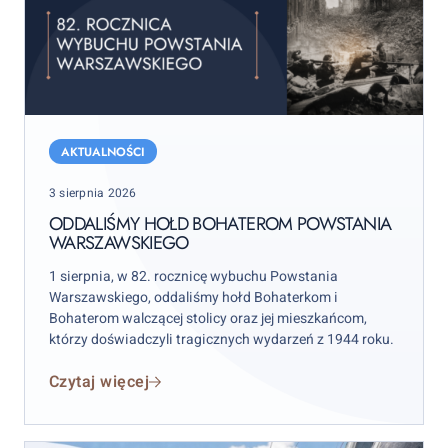
Oddaliśmy
hołd
AKTUALNOŚCI
bohaterom
Posted
3 sierpnia 2026
Powstania
on
Warszawskiego
ODDALIŚMY HOŁD BOHATEROM POWSTANIA
WARSZAWSKIEGO
1 sierpnia, w 82. rocznicę wybuchu Powstania
Warszawskiego, oddaliśmy hołd Bohaterkom i
Bohaterom walczącej stolicy oraz jej mieszkańcom,
którzy doświadczyli tragicznych wydarzeń z 1944 roku.
Czytaj więcej