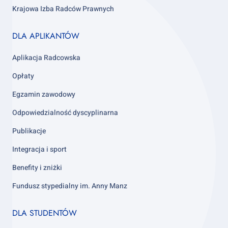
Krajowa Izba Radców Prawnych
Footer
DLA APLIKANTÓW
column
3
Aplikacja Radcowska
Opłaty
Egzamin zawodowy
Odpowiedzialność dyscyplinarna
Publikacje
Integracja i sport
Benefity i zniżki
Fundusz stypedialny im. Anny Manz
Footer
DLA STUDENTÓW
column