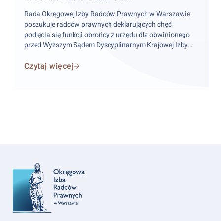
przed
Rada Okręgowej Izby Radców Prawnych w Warszawie
WSD
poszukuje radców prawnych deklarujących chęć
podjęcia się funkcji obrońcy z urzędu dla obwinionego
przed Wyższym Sądem Dyscyplinarnym Krajowej Izby
Radców Prawnych w celu sporządzenia i podpisania w
Czytaj więcej
imieniu obwinionego kasacji do Sądu Najwyższego.