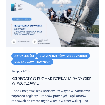
XXI
Regaty
AKTUALNOŚCI
DLA APLIKANTÓW RADCOWSKICH
o
DLA RADCÓW PRAWNYCH
Puchar
Posted
28 lipca 2026
Dziekana
on
Rady
XXI REGATY O PUCHAR DZIEKANA RADY OIRP
W WARSZAWIE
OIRP
w
Rada Okręgowej Izby Radców Prawnych w Warszawie
Warszawie
zaprasza żeglarzy – radców prawnych i aplikantów
radcowskich zrzeszonych w Izbie warszawskiej – do