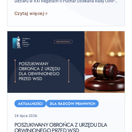
udziału w XXI Regatach o Puchar Dziekana Rady OIRP
w Warszawie. Zawody odbędą się w weekend 12–13
Czytaj więcej
września 2026 r. (sobota–niedziela), przy czym
wydarzenie rozpocznie się już w piątek 11 września.
Poszukiwany
obrońca
AKTUALNOŚCI
DLA RADCÓW PRAWNYCH
z
Posted
24 lipca 2026
urzędu
on
dla
POSZUKIWANY OBROŃCA Z URZĘDU DLA
OBWINIONEGO PRZED WSD
obwinionego