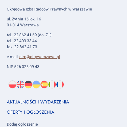
Okręgowa Izba Radców Prawnych w Warszawie
ul. Żytnia 15 lok. 16
01-014 Warszawa
tel. 22 862 41 69 (do -71)
tel. 22 403 33 44
fax 22 862 41 73
e-mail:
oirp@oirpwarszawa.pl
NIP 526 025 09 43
Wybierz
PL
O
EN
About
DE
About
UK
About
ES
About
IT
About
FR
About
język:
nas
us
us
us
us
us
us
Footer
AKTUALNOŚCI I WYDARZENIA
column
OFERTY I OGŁOSZENIA
1
Dodaj ogłoszenie