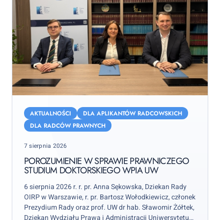
Porozumienie
w
AKTUALNOŚCI
DLA APLIKANTÓW RADCOWSKICH
sprawie
DLA RADCÓW PRAWNYCH
Prawniczego
Posted
7 sierpnia 2026
Studium
on
Doktorskiego
POROZUMIENIE W SPRAWIE PRAWNICZEGO
STUDIUM DOKTORSKIEGO WPIA UW
WPiA
UW
6 sierpnia 2026 r. r. pr. Anna Sękowska, Dziekan Rady
OIRP w Warszawie, r. pr. Bartosz Wołodkiewicz, członek
Prezydium Rady oraz prof. UW dr hab. Sławomir Żółtek,
Dziekan Wydziału Prawa i Administracji Uniwersytetu