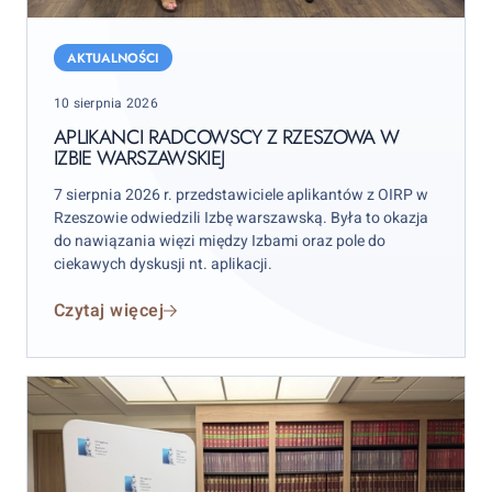
Aplikanci
radcowscy
AKTUALNOŚCI
z
Posted
10 sierpnia 2026
Rzeszowa
on
w
APLIKANCI RADCOWSCY Z RZESZOWA W
IZBIE WARSZAWSKIEJ
Izbie
warszawskiej
7 sierpnia 2026 r. przedstawiciele aplikantów z OIRP w
Rzeszowie odwiedzili Izbę warszawską. Była to okazja
do nawiązania więzi między Izbami oraz pole do
ciekawych dyskusji nt. aplikacji.
Czytaj więcej