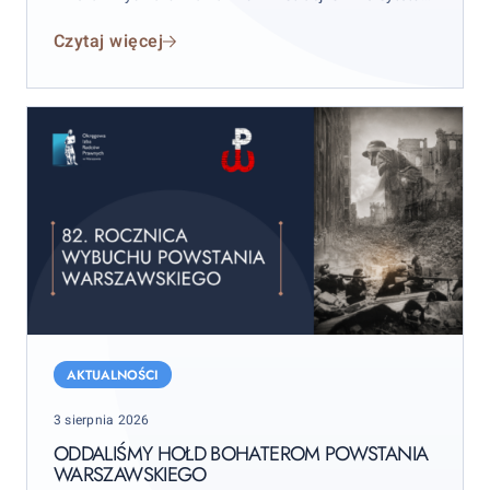
Warszawskiego OIRP podpisali porozumienie w
Czytaj więcej
zakresie Prawniczego Studium Doktorskiego.
Oddaliśmy
hołd
AKTUALNOŚCI
bohaterom
Posted
3 sierpnia 2026
Powstania
on
Warszawskiego
ODDALIŚMY HOŁD BOHATEROM POWSTANIA
WARSZAWSKIEGO