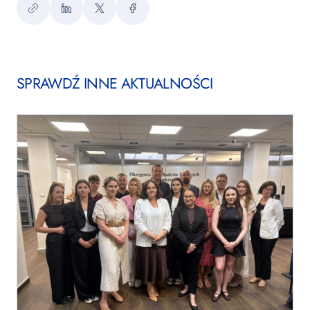
Kopiuj
LinkedIn
Twitter
Facebook
link
SPRAWDŹ INNE AKTUALNOŚCI