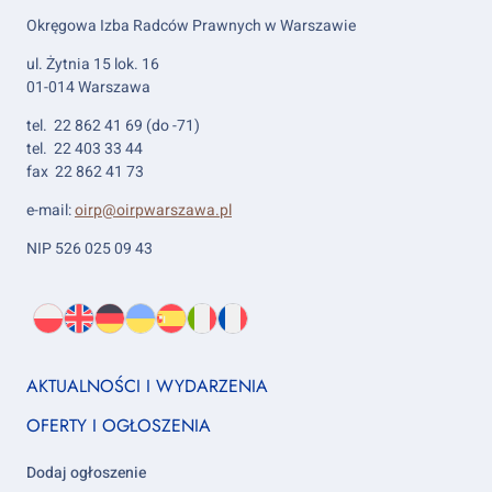
Okręgowa Izba Radców Prawnych w Warszawie
ul. Żytnia 15 lok. 16
01-014 Warszawa
tel. 22 862 41 69 (do -71)
tel. 22 403 33 44
fax 22 862 41 73
e-mail:
oirp@oirpwarszawa.pl
NIP 526 025 09 43
Wybierz
PL
O
EN
About
DE
About
UK
About
ES
About
IT
About
FR
About
język:
nas
us
us
us
us
us
us
Footer
AKTUALNOŚCI I WYDARZENIA
column
OFERTY I OGŁOSZENIA
1
Dodaj ogłoszenie