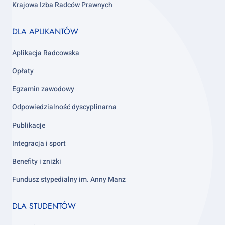
Krajowa Izba Radców Prawnych
Footer
DLA APLIKANTÓW
column
3
Aplikacja Radcowska
Opłaty
Egzamin zawodowy
Odpowiedzialność dyscyplinarna
Publikacje
Integracja i sport
Benefity i zniżki
Fundusz stypedialny im. Anny Manz
Footer
DLA STUDENTÓW
column