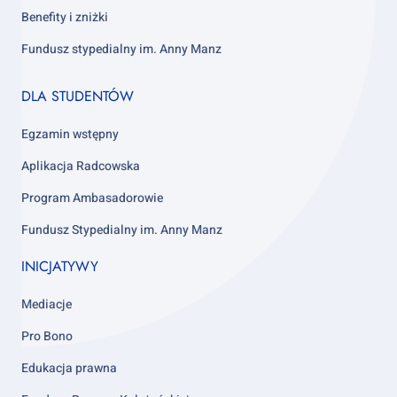
Benefity i zniżki
Fundusz stypedialny im. Anny Manz
Footer
DLA STUDENTÓW
column
4
Egzamin wstępny
Aplikacja Radcowska
Program Ambasadorowie
Fundusz Stypedialny im. Anny Manz
INICJATYWY
Mediacje
Pro Bono
Edukacja prawna