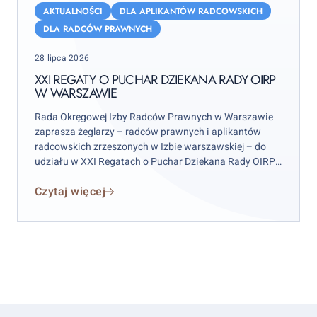
Regaty
AKTUALNOŚCI
DLA APLIKANTÓW RADCOWSKICH
o
DLA RADCÓW PRAWNYCH
Puchar
Posted
28 lipca 2026
Dziekana
on
Rady
XXI REGATY O PUCHAR DZIEKANA RADY OIRP
W WARSZAWIE
OIRP
w
Rada Okręgowej Izby Radców Prawnych w Warszawie
Warszawie
zaprasza żeglarzy – radców prawnych i aplikantów
radcowskich zrzeszonych w Izbie warszawskiej – do
udziału w XXI Regatach o Puchar Dziekana Rady OIRP
w Warszawie. Zawody odbędą się w weekend 12–13
Czytaj więcej
września 2026 r. (sobota–niedziela), przy czym
wydarzenie rozpocznie się już w piątek 11 września.