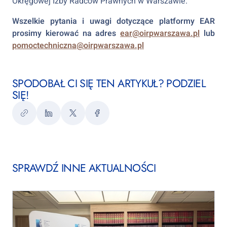
Okręgowej Izby Radców Prawnych w Warszawie.
Wszelkie pytania i uwagi dotyczące platformy EAR
prosimy kierować na adres
ear@oirpwarszawa.pl
lub
pomoctechniczna@oirpwarszawa.pl
SPODOBAŁ CI SIĘ TEN ARTYKUŁ? PODZIEL
SIĘ!
Kopiuj
LinkedIn
Twitter
Facebook
link
SPRAWDŹ INNE AKTUALNOŚCI