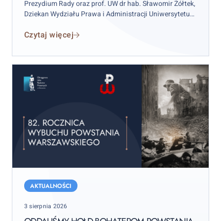
Prezydium Rady oraz prof. UW dr hab. Sławomir Żółtek,
Dziekan Wydziału Prawa i Administracji Uniwersytetu
Warszawskiego OIRP podpisali porozumienie w
Czytaj więcej
zakresie Prawniczego Studium Doktorskiego.
Oddaliśmy
hołd
AKTUALNOŚCI
bohaterom
Posted
3 sierpnia 2026
Powstania
on
Warszawskiego