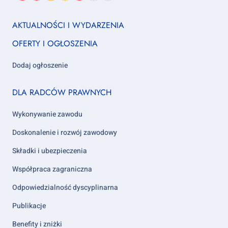
język:
nas
us
us
us
us
us
us
Footer
AKTUALNOŚCI I WYDARZENIA
column
OFERTY I OGŁOSZENIA
1
Dodaj ogłoszenie
Footer
DLA RADCÓW PRAWNYCH
column
2
Wykonywanie zawodu
Doskonalenie i rozwój zawodowy
Składki i ubezpieczenia
Współpraca zagraniczna
Odpowiedzialność dyscyplinarna
Publikacje
Benefity i zniżki