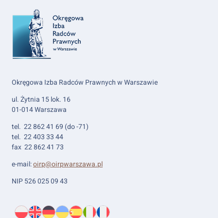
Okręgowa Izba Radców Prawnych w Warszawie
ul. Żytnia 15 lok. 16
01-014 Warszawa
tel. 22 862 41 69 (do -71)
tel. 22 403 33 44
fax 22 862 41 73
e-mail:
oirp@oirpwarszawa.pl
NIP 526 025 09 43
Wybierz
PL
O
EN
About
DE
About
UK
About
ES
About
IT
About
FR
About