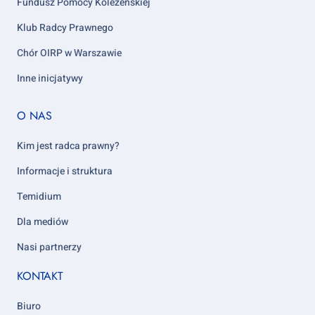
Fundusz Pomocy Koleżeńskiej
Klub Radcy Prawnego
Chór OIRP w Warszawie
Inne inicjatywy
Footer
O NAS
column
5
Kim jest radca prawny?
Informacje i struktura
Temidium
Dla mediów
Nasi partnerzy
KONTAKT
Biuro