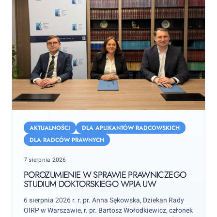
Porozumienie
w
AKTUALNOŚCI
DLA APLIKANTÓW RADCOWSKICH
sprawie
DLA RADCÓW PRAWNYCH
Prawniczego
Posted
7 sierpnia 2026
Studium
on
Doktorskiego
POROZUMIENIE W SPRAWIE PRAWNICZEGO
STUDIUM DOKTORSKIEGO WPIA UW
WPiA
UW
6 sierpnia 2026 r. r. pr. Anna Sękowska, Dziekan Rady
OIRP w Warszawie, r. pr. Bartosz Wołodkiewicz, członek