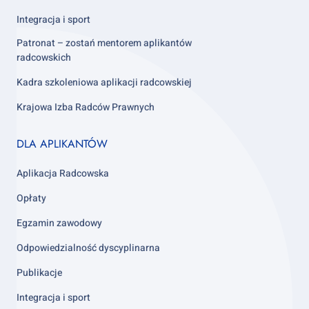
Integracja i sport
Patronat – zostań mentorem aplikantów
radcowskich
Kadra szkoleniowa aplikacji radcowskiej
Krajowa Izba Radców Prawnych
Footer
DLA APLIKANTÓW
column
3
Aplikacja Radcowska
Opłaty
Egzamin zawodowy
Odpowiedzialność dyscyplinarna
Publikacje
Integracja i sport