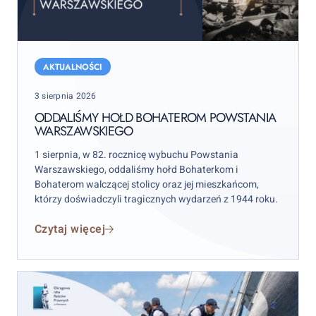
Oddaliśmy
hołd
AKTUALNOŚCI
bohaterom
Posted
3 sierpnia 2026
Powstania
on
Warszawskiego
ODDALIŚMY HOŁD BOHATEROM POWSTANIA
WARSZAWSKIEGO
1 sierpnia, w 82. rocznicę wybuchu Powstania
Warszawskiego, oddaliśmy hołd Bohaterkom i
Bohaterom walczącej stolicy oraz jej mieszkańcom,
którzy doświadczyli tragicznych wydarzeń z 1944 roku.
Czytaj więcej