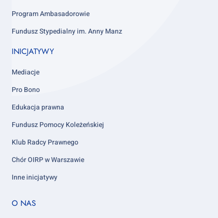
Program Ambasadorowie
Fundusz Stypedialny im. Anny Manz
INICJATYWY
Mediacje
Pro Bono
Edukacja prawna
Fundusz Pomocy Koleżeńskiej
Klub Radcy Prawnego
Chór OIRP w Warszawie
Inne inicjatywy
Footer
O NAS
column