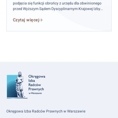
podjęcia się funkcji obrońcy z urzędu dla obwinionego
przed Wyższym Sądem Dyscyplinarnym Krajowej Izby
Radców Prawnych w celu sporządzenia i podpisania w
Czytaj więcej
imieniu obwinionego kasacji do Sądu Najwyższego.
Okręgowa Izba Radców Prawnych w Warszawie