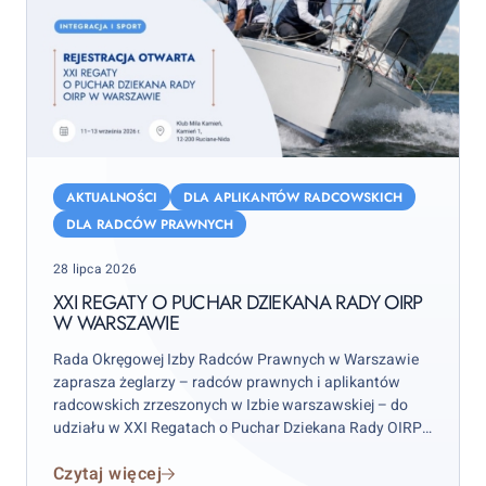
XXI
Regaty
AKTUALNOŚCI
DLA APLIKANTÓW RADCOWSKICH
o
DLA RADCÓW PRAWNYCH
Puchar
Posted
28 lipca 2026
Dziekana
on
Rady
XXI REGATY O PUCHAR DZIEKANA RADY OIRP
W WARSZAWIE
OIRP
w
Rada Okręgowej Izby Radców Prawnych w Warszawie
Warszawie
zaprasza żeglarzy – radców prawnych i aplikantów
radcowskich zrzeszonych w Izbie warszawskiej – do
udziału w XXI Regatach o Puchar Dziekana Rady OIRP
w Warszawie. Zawody odbędą się w weekend 12–13
Czytaj więcej
września 2026 r. (sobota–niedziela), przy czym