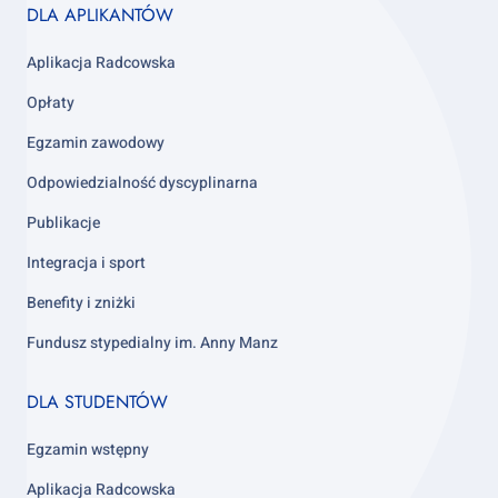
Footer
DLA APLIKANTÓW
column
3
Aplikacja Radcowska
Opłaty
Egzamin zawodowy
Odpowiedzialność dyscyplinarna
Publikacje
Integracja i sport
Benefity i zniżki
Fundusz stypedialny im. Anny Manz
Footer
DLA STUDENTÓW
column
4
Egzamin wstępny
Aplikacja Radcowska