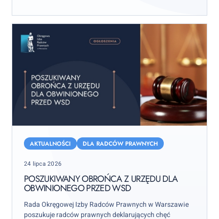
wydarzenie rozpocznie się już w piątek 11 września.
Poszukiwany
obrońca
AKTUALNOŚCI
DLA RADCÓW PRAWNYCH
z
Posted
24 lipca 2026
urzędu
on
dla
POSZUKIWANY OBROŃCA Z URZĘDU DLA
OBWINIONEGO PRZED WSD
obwinionego
przed
Rada Okręgowej Izby Radców Prawnych w Warszawie
WSD
poszukuje radców prawnych deklarujących chęć