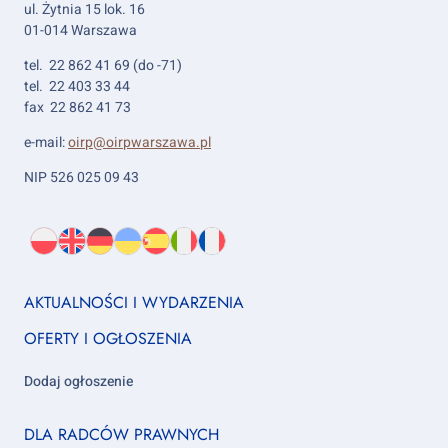
ul. Żytnia 15 lok. 16
01-014 Warszawa
tel. 22 862 41 69 (do -71)
tel. 22 403 33 44
fax 22 862 41 73
e-mail:
oirp@oirpwarszawa.pl
NIP 526 025 09 43
Wybierz
PL
O
EN
About
DE
About
UK
About
ES
About
IT
About
FR
About
język:
nas
us
us
us
us
us
us
Footer
AKTUALNOŚCI I WYDARZENIA
column
OFERTY I OGŁOSZENIA
1
Dodaj ogłoszenie
Footer
DLA RADCÓW PRAWNYCH