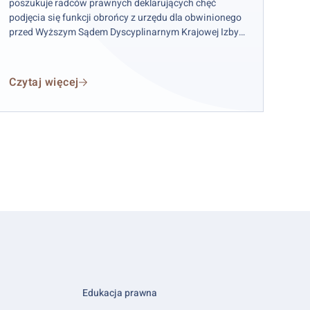
poszukuje radców prawnych deklarujących chęć
podjęcia się funkcji obrońcy z urzędu dla obwinionego
przed Wyższym Sądem Dyscyplinarnym Krajowej Izby
Radców Prawnych w celu sporządzenia i podpisania w
imieniu obwinionego kasacji do Sądu Najwyższego.
Czytaj więcej
Edukacja prawna