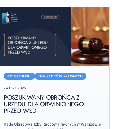
oszukiwany
brońca
AKTUALNOŚCI
DLA RADCÓW PRAWNYCH
Posted
24 lipca 2026
rzędu
on
la
POSZUKIWANY OBROŃCA Z
URZĘDU DLA OBWINIONEGO
bwinionego
PRZED WSD
rzed
SD
Rada Okręgowej Izby Radców Prawnych w Warszawie