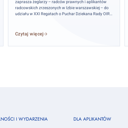
zaprasza żeglarzy – radców prawnych i aplikantów
radcowskich zrzeszonych w Izbie warszawskiej – do
udziału w XXI Regatach o Puchar Dziekana Rady OIRP
w Warszawie. Zawody odbędą się w weekend 12–13
września 2026 r. (sobota–niedziela), przy czym
wydarzenie rozpocznie się już w piątek 11 września.
Czytaj więcej
Footer
LNOŚCI I WYDARZENIA
DLA APLIKANTÓW
column