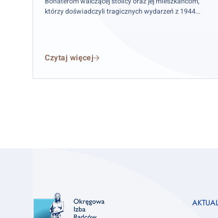
Bohaterom walczącej stolicy oraz jej mieszkańcom,
którzy doświadczyli tragicznych wydarzeń z 1944
roku.
Czytaj więcej
Footer
AKTUA
column