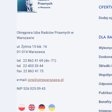
1
OFERT
Dodaj o
Okręgowa Izba Radców Prawnych w
Footer
DLA R
Warszawie
column
ul. Żytnia 15 lok. 16
2
Wykony
01-014 Warszawa
Doskona
tel. 22 862 41 69 (do -71)
tel. 22 403 33 44
Składki 
fax 22 862 41 73
Współpr
e-mail:
oirp@oirpwarszawa.pl
Odpowie
NIP 526 025 09 43
Publika
Benefity 
Wybierz
PL
O
EN
About
DE
About
UK
About
język:
Integrac