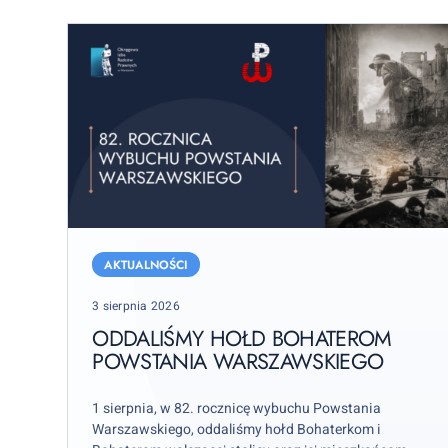
Oddaliśmy
hołd
AKTUALNOŚCI
bohaterom
Posted
3 sierpnia 2026
Powstania
on
Warszawskiego
ODDALIŚMY HOŁD BOHATEROM
POWSTANIA WARSZAWSKIEGO
1 sierpnia, w 82. rocznicę wybuchu Powstania
Warszawskiego, oddaliśmy hołd Bohaterkom i