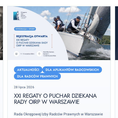
XXI
P
Regaty
o
AKTUALNOŚCI
DLA APLIKANTÓW RADCOWSKICH
o
z
DLA RADCÓW PRAWNYCH
Puchar
u
Posted
28 lipca 2026
Dziekana
d
on
Rady
o
XXI REGATY O PUCHAR DZIEKANA
OIRP
RADY OIRP W WARSZAWIE
p
w
W
Warszawie
Rada Okręgowej Izby Radców Prawnych w Warszawie