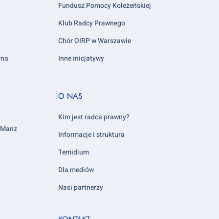
Fundusz Pomocy Koleżeńskiej
Klub Radcy Prawnego
Chór OIRP w Warszawie
rna
Inne inicjatywy
Footer
O NAS
column
5
Kim jest radca prawny?
y Manz
Informacje i struktura
Temidium
Dla mediów
Nasi partnerzy