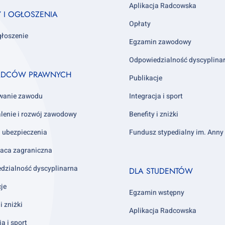
3
Aplikacja Radcowska
Y I OGŁOSZENIA
Opłaty
głoszenie
Egzamin zawodowy
Odpowiedzialność dyscyplina
ADCÓW PRAWNYCH
Publikacje
wanie zawodu
Integracja i sport
lenie i rozwój zawodowy
Benefity i zniżki
i ubezpieczenia
Fundusz stypedialny im. Ann
aca zagraniczna
Footer
dzialność dyscyplinarna
DLA STUDENTÓW
column
cje
4
Egzamin wstępny
i zniżki
Aplikacja Radcowska
ja i sport