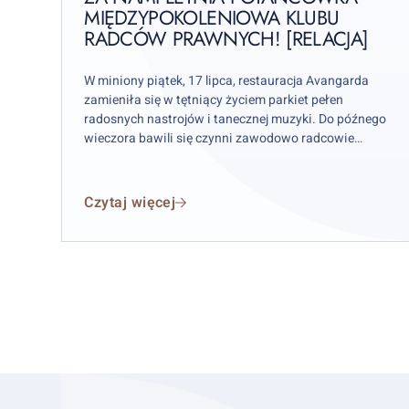
MIĘDZYPOKOLENIOWA KLUBU
Klubu
RADCÓW PRAWNYCH! [RELACJA]
Radców
Prawnych!
[RELACJA]
W miniony piątek, 17 lipca, restauracja Avangarda
zamieniła się w tętniący życiem parkiet pełen
radosnych nastrojów i tanecznej muzyki. Do późnego
wieczora bawili się czynni zawodowo radcowie
prawni, aplikanci radcowscy oraz nestorzy Izby
warszawskiej.
Czytaj więcej