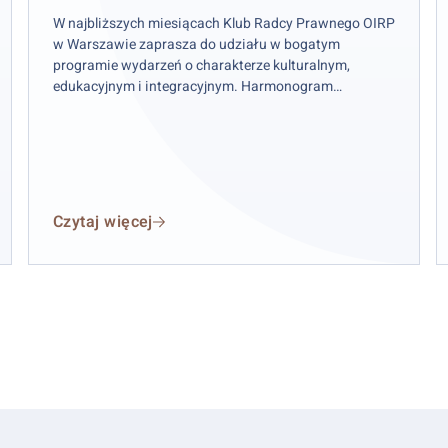
(kwiecień–
w
czerwiec
z
W najbliższych miesiącach Klub Radcy Prawnego OIRP
w Warszawie zaprasza do udziału w bogatym
2026)
K
programie wydarzeń o charakterze kulturalnym,
R
edukacyjnym i integracyjnym. Harmonogram
P
na kwiecień, maj i czerwiec 2026 r. obejmuje zarówno
spotkania rozwijające zainteresowania, jak
i inicjatywy sprzyjające budowaniu relacji
w środowisku radców prawnych i aplikantów.
Czytaj więcej