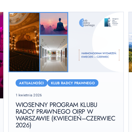
Wiosenny
S
program
n
AKTUALNOŚCI
KLUB RADCY PRAWNEGO
Klubu
i
Posted
1 kwietnia 2026
Radcy
i
on
Prawnego
WIOSENNY PROGRAM KLUBU
–
RADCY PRAWNEGO OIRP W
OIRP
z
WARSZAWIE (KWIECIEŃ–CZERWIEC
w
n
2026)
Warszawie
w