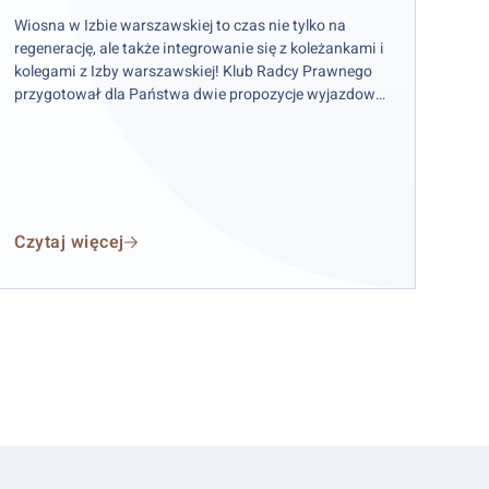
ycieczki
Wiosna w Izbie warszawskiej to czas nie tylko na
regenerację, ale także integrowanie się z koleżankami i
lubem
kolegami z Izby warszawskiej! Klub Radcy Prawnego
adcy
przygotował dla Państwa dwie propozycje wyjazdowe,
rawnego!
które łączą pasję do kultury z odpoczynkiem na
świeżym powietrzu.
Czytaj więcej