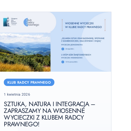
ztuka,
atura
KLUB RADCY PRAWNEGO
Posted
1 kwietnia 2026
ntegracja
on
SZTUKA, NATURA I INTEGRACJA –
ZAPRASZAMY NA WIOSENNE
apraszamy
WYCIECZKI Z KLUBEM RADCY
a
PRAWNEGO!
iosenne