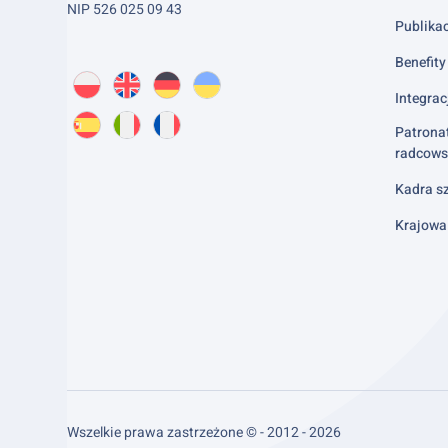
NIP 526 025 09 43
Publika
Benefity 
Wybierz
PL
O
EN
About
DE
About
UK
About
język:
Integrac
nas
us
us
us
Patrona
ES
About
IT
About
FR
About
radcows
us
us
us
Kadra sz
Krajowa
Wszelkie prawa zastrzeżone © - 2012 - 2026