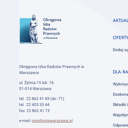
Footer
AKTUA
column
1
OFERT
Dodaj o
Okręgowa Izba Radców Prawnych w
Footer
DLA R
Warszawie
column
ul. Żytnia 15 lok. 16
2
Wykony
01-014 Warszawa
Doskona
tel. 22 862 41 69 (do -71)
tel. 22 403 33 44
Składki 
fax 22 862 41 73
Współpr
e-mail:
oirp@oirpwarszawa.pl
Odpowie