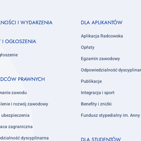
Footer
LNOŚCI I WYDARZENIA
DLA APLIKANTÓW
column
3
Aplikacja Radcowska
Y I OGŁOSZENIA
Opłaty
głoszenie
Egzamin zawodowy
Odpowiedzialność dyscyplina
ADCÓW PRAWNYCH
Publikacje
wanie zawodu
Integracja i sport
lenie i rozwój zawodowy
Benefity i zniżki
i ubezpieczenia
Fundusz stypedialny im. Ann
aca zagraniczna
Footer
dzialność dyscyplinarna
DLA STUDENTÓW