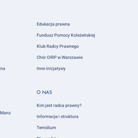
Edukacja prawna
Fundusz Pomocy Koleżeńskiej
Klub Radcy Prawnego
Chór OIRP w Warszawie
rna
Inne inicjatywy
Footer
O NAS
column
5
Kim jest radca prawny?
y Manz
Informacje i struktura
Temidium