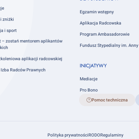
column
cje
4
Egzamin wstępny
i zniżki
Aplikacja Radcowska
ja i sport
Program Ambasadorowie
t – zostań mentorem aplikantów
Fundusz Stypedialny im. Ann
kich
koleniowa aplikacji radcowskiej
INICJATYWY
 Izba Radców Prawnych
Mediacje
Pro Bono
Pomoc techniczna
Footer
Polityka prywatności
RODO
Regulaminy