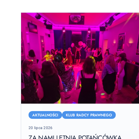
Za
nami
AKTUALNOŚCI
KLUB RADCY PRAWNEGO
Letnia
Posted
20 lipca 2026
Potańcówka
on
Międzypokoleniowa
ZA NAMI LETNIA POTAŃCÓWKA