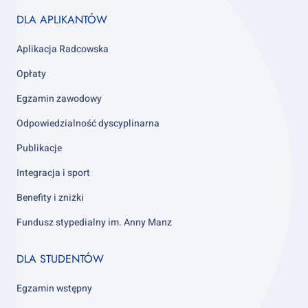
Footer
DLA APLIKANTÓW
column
3
Aplikacja Radcowska
Opłaty
Egzamin zawodowy
Odpowiedzialność dyscyplinarna
Publikacje
Integracja i sport
Benefity i zniżki
Fundusz stypedialny im. Anny Manz
Footer
DLA STUDENTÓW
column
4
Egzamin wstępny