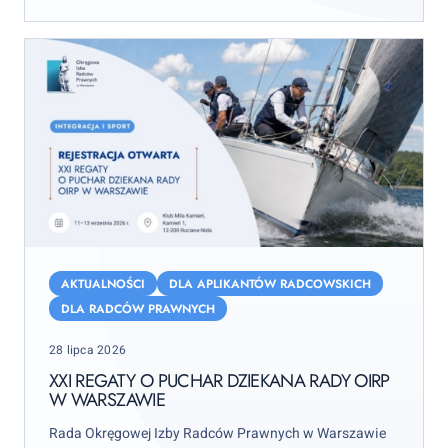
XXI
Regaty
AKTUALNOŚCI
DLA APLIKANTÓW RADCOWSKICH
o
DLA RADCÓW PRAWNYCH
Puchar
Posted
28 lipca 2026
Dziekana
on
Rady
XXI REGATY O PUCHAR DZIEKANA RADY OIRP
W WARSZAWIE
OIRP
w
Rada Okręgowej Izby Radców Prawnych w Warszawie