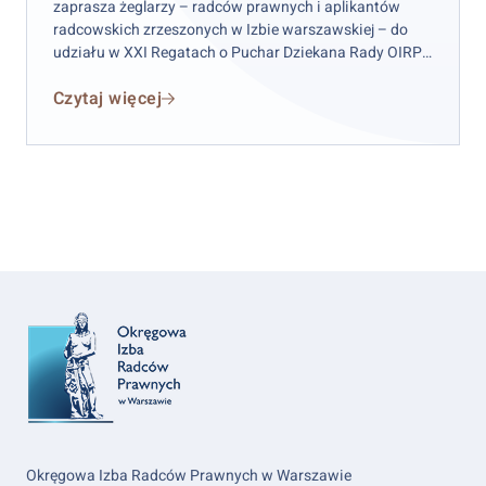
Warszawie
zaprasza żeglarzy – radców prawnych i aplikantów
radcowskich zrzeszonych w Izbie warszawskiej – do
udziału w XXI Regatach o Puchar Dziekana Rady OIRP
w Warszawie. Zawody odbędą się w weekend 12–13
Czytaj więcej
września 2026 r. (sobota–niedziela), przy czym
wydarzenie rozpocznie się już w piątek 11 września.
Okręgowa Izba Radców Prawnych w Warszawie