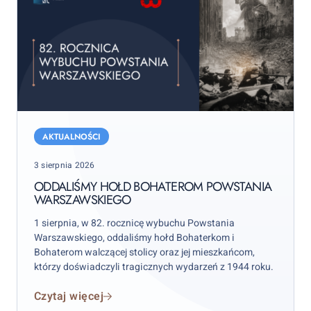
Oddaliśmy
hołd
AKTUALNOŚCI
bohaterom
Posted
3 sierpnia 2026
Powstania
on
Warszawskiego
ODDALIŚMY HOŁD BOHATEROM POWSTANIA
WARSZAWSKIEGO
1 sierpnia, w 82. rocznicę wybuchu Powstania
Warszawskiego, oddaliśmy hołd Bohaterkom i
Bohaterom walczącej stolicy oraz jej mieszkańcom,
którzy doświadczyli tragicznych wydarzeń z 1944 roku.
Czytaj więcej