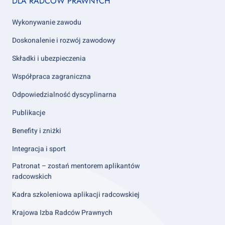
DLA RADCÓW PRAWNYCH
column
2
Wykonywanie zawodu
Doskonalenie i rozwój zawodowy
Składki i ubezpieczenia
Współpraca zagraniczna
Odpowiedzialność dyscyplinarna
Publikacje
Benefity i zniżki
Integracja i sport
Patronat – zostań mentorem aplikantów
radcowskich
Kadra szkoleniowa aplikacji radcowskiej
Krajowa Izba Radców Prawnych