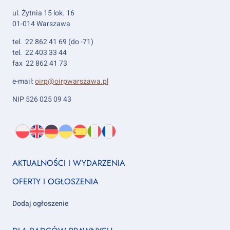
ul. Żytnia 15 lok. 16
01-014 Warszawa
tel. 22 862 41 69 (do -71)
tel. 22 403 33 44
fax 22 862 41 73
e-mail:
oirp@oirpwarszawa.pl
NIP 526 025 09 43
Wybierz
PL
O
EN
About
DE
About
UK
About
ES
About
IT
About
FR
About
język:
nas
us
us
us
us
us
us
Footer
AKTUALNOŚCI I WYDARZENIA
column
OFERTY I OGŁOSZENIA
1
Dodaj ogłoszenie
Footer