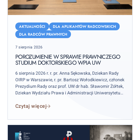
Porozumienie
w
AKTUALNOŚCI
DLA APLIKANTÓW RADCOWSKICH
sprawie
DLA RADCÓW PRAWNYCH
Prawniczego
Posted
7 sierpnia 2026
Studium
on
Doktorskiego
POROZUMIENIE W SPRAWIE PRAWNICZEGO
STUDIUM DOKTORSKIEGO WPIA UW
WPiA
UW
6 sierpnia 2026 r. r. pr. Anna Sękowska, Dziekan Rady
OIRP w Warszawie, r. pr. Bartosz Wołodkiewicz, członek
Prezydium Rady oraz prof. UW dr hab. Sławomir Żółtek,
Dziekan Wydziału Prawa i Administracji Uniwersytetu
Warszawskiego OIRP podpisali porozumienie w
Czytaj więcej
zakresie Prawniczego Studium Doktorskiego.