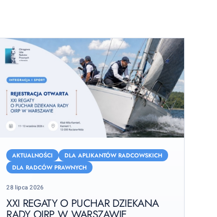
XI
egaty
AKTUALNOŚCI
DLA APLIKANTÓW RADCOWSKICH
DLA RADCÓW PRAWNYCH
uchar
Posted
28 lipca 2026
ziekana
on
ady
XXI REGATY O PUCHAR DZIEKANA
IRP
RADY OIRP W WARSZAWIE