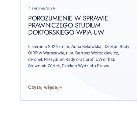
Prawniczego
Posted
7 sierpnia 2026
Studium
on
Doktorskiego
POROZUMIENIE W SPRAWIE
WPiA
PRAWNICZEGO STUDIUM
DOKTORSKIEGO WPIA UW
UW
6 sierpnia 2026 r. r. pr. Anna Sękowska, Dziekan Rady
OIRP w Warszawie, r. pr. Bartosz Wołodkiewicz,
członek Prezydium Rady oraz prof. UW dr hab.
Sławomir Żółtek, Dziekan Wydziału Prawa i
Administracji Uniwersytetu Warszawskiego OIRP
podpisali porozumienie w zakresie Prawniczego
Studium Doktorskiego.
Czytaj więcej