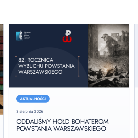
Oddaliśmy
X
hołd
R
AKTUALNOŚCI
bohaterom
o
Posted
3 sierpnia 2026
Powstania
P
on
Warszawskiego
ODDALIŚMY HOŁD BOHATEROM
D
POWSTANIA WARSZAWSKIEGO
R
O