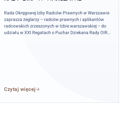
w
arszawie
Rada Okręgowej Izby Radców Prawnych w Warszawie
zaprasza żeglarzy – radców prawnych i aplikantów
radcowskich zrzeszonych w Izbie warszawskiej – do
udziału w XXI Regatach o Puchar Dziekana Rady OIRP
w Warszawie. Zawody odbędą się w weekend 12–13
września 2026 r. (sobota–niedziela), przy czym
wydarzenie rozpocznie się już w piątek 11 września.
Czytaj więcej