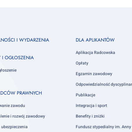
Footer
LNOŚCI I WYDARZENIA
DLA APLIKANTÓW
column
3
Aplikacja Radcowska
Y I OGŁOSZENIA
Opłaty
głoszenie
Egzamin zawodowy
Odpowiedzialność dyscyplina
ADCÓW PRAWNYCH
Publikacje
wanie zawodu
Integracja i sport
lenie i rozwój zawodowy
Benefity i zniżki
i ubezpieczenia
Fundusz stypedialny im. Ann