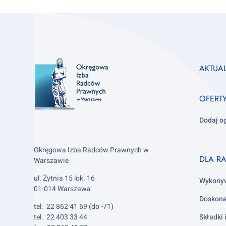
Footer
AKTUA
column
1
OFERT
Dodaj o
Okręgowa Izba Radców Prawnych w
Footer
DLA R
Warszawie
column
ul. Żytnia 15 lok. 16
2
Wykony
01-014 Warszawa
Doskona
tel. 22 862 41 69 (do -71)
tel. 22 403 33 44
Składki 