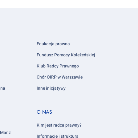
Edukacja prawna
Fundusz Pomocy Koleżeńskiej
Klub Radcy Prawnego
Chór OIRP w Warszawie
rna
Inne inicjatywy
Footer
O NAS
column
5
Kim jest radca prawny?
y Manz
Informacje i struktura