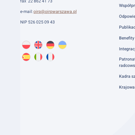
fax 22 862 41 73
Współpr
e-mail:
oirp@oirpwarszawa.pl
Odpowie
NIP 526 025 09 43
Publika
Benefity 
Wybierz
PL
O
EN
About
DE
About
UK
About
język:
Integrac
nas
us
us
us
Patrona
ES
About
IT
About
FR
About
radcows
us
us
us
Kadra sz
Krajowa