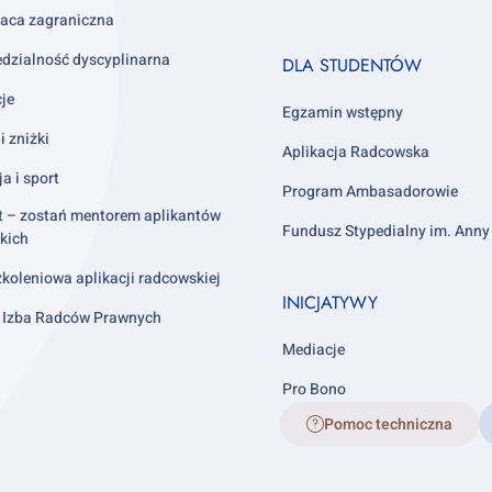
aca zagraniczna
Footer
dzialność dyscyplinarna
DLA STUDENTÓW
column
cje
4
Egzamin wstępny
i zniżki
Aplikacja Radcowska
ja i sport
Program Ambasadorowie
t – zostań mentorem aplikantów
Fundusz Stypedialny im. Ann
kich
koleniowa aplikacji radcowskiej
INICJATYWY
 Izba Radców Prawnych
Mediacje
Pro Bono
Pomoc techniczna