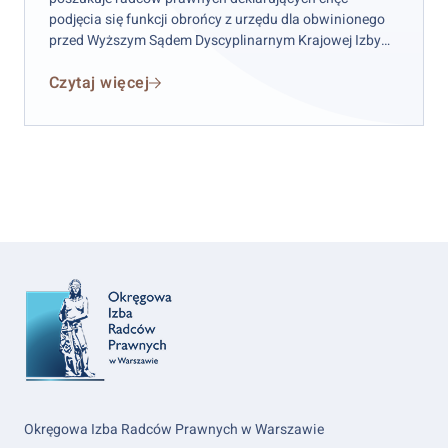
podjęcia się funkcji obrońcy z urzędu dla obwinionego
przed Wyższym Sądem Dyscyplinarnym Krajowej Izby
Radców Prawnych w celu sporządzenia i podpisania w
Czytaj więcej
imieniu obwinionego kasacji do Sądu Najwyższego.
Okręgowa Izba Radców Prawnych w Warszawie