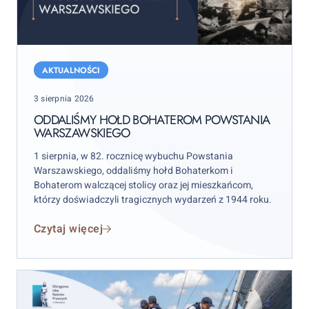
Oddaliśmy
hołd
AKTUALNOŚCI
bohaterom
Posted
3 sierpnia 2026
Powstania
on
Warszawskiego
ODDALIŚMY HOŁD BOHATEROM POWSTANIA
WARSZAWSKIEGO
1 sierpnia, w 82. rocznicę wybuchu Powstania
Warszawskiego, oddaliśmy hołd Bohaterkom i
Bohaterom walczącej stolicy oraz jej mieszkańcom,
którzy doświadczyli tragicznych wydarzeń z 1944 roku.
Czytaj więcej