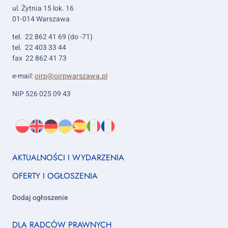
ul. Żytnia 15 lok. 16
01-014 Warszawa
tel. 22 862 41 69 (do -71)
tel. 22 403 33 44
fax 22 862 41 73
e-mail:
oirp@oirpwarszawa.pl
NIP 526 025 09 43
Wybierz
PL
O
EN
About
DE
About
UK
About
ES
About
IT
About
FR
About
język:
nas
us
us
us
us
us
us
Footer
AKTUALNOŚCI I WYDARZENIA
column
OFERTY I OGŁOSZENIA
1
Dodaj ogłoszenie
Footer
DLA RADCÓW PRAWNYCH