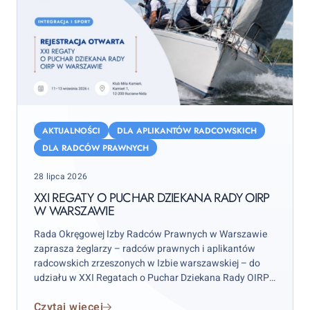
XXI
Regaty
AKTUALNOŚCI
DLA APLIKANTÓW RADCOWSKICH
o
DLA RADCÓW PRAWNYCH
Puchar
Posted
28 lipca 2026
Dziekana
on
Rady
XXI REGATY O PUCHAR DZIEKANA RADY OIRP
W WARSZAWIE
OIRP
w
Rada Okręgowej Izby Radców Prawnych w Warszawie
Warszawie
zaprasza żeglarzy – radców prawnych i aplikantów
radcowskich zrzeszonych w Izbie warszawskiej – do
udziału w XXI Regatach o Puchar Dziekana Rady OIRP
w Warszawie. Zawody odbędą się w weekend 12–13
Czytaj więcej
września 2026 r. (sobota–niedziela), przy czym