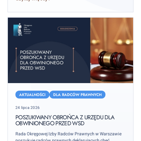
wydarzenie rozpocznie się już w piątek 11 września.
Poszukiwany
obrońca
AKTUALNOŚCI
DLA RADCÓW PRAWNYCH
z
Posted
24 lipca 2026
urzędu
on
dla
POSZUKIWANY OBROŃCA Z URZĘDU DLA
OBWINIONEGO PRZED WSD
obwinionego
przed
Rada Okręgowej Izby Radców Prawnych w Warszawie
WSD
poszukuje radców prawnych deklarujących chęć