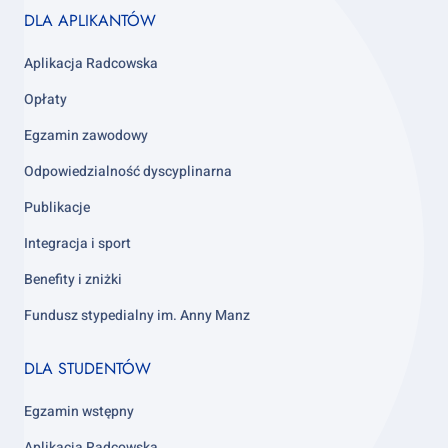
Footer
DLA APLIKANTÓW
column
3
Aplikacja Radcowska
Opłaty
Egzamin zawodowy
Odpowiedzialność dyscyplinarna
Publikacje
Integracja i sport
Benefity i zniżki
Fundusz stypedialny im. Anny Manz
Footer
DLA STUDENTÓW
column
4
Egzamin wstępny
Aplikacja Radcowska