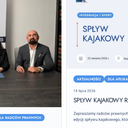
Spływ
kajakowy
AKTUALNOŚCI
DLA APLIK
Radomką
Posted
14 lipca 2026
–
on
22
SPŁYW KAJAKOWY R
sierpnia
2026
Zapraszamy radców prawnych o
LA RADCÓW PRAWNYCH
r.
edycji spływu kajakowego, któ