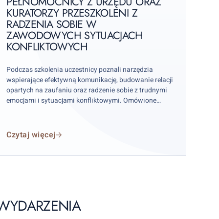
PEŁNOMOCNICY Z URZĘDU ORAZ
KURATORZY PRZESZKOLENI Z
rzeszkoleni
RADZENIA SOBIE W
ZAWODOWYCH SYTUACJACH
adzenia
KONFLIKTOWYCH
obie
w
Podczas szkolenia uczestnicy poznali narzędzia
awodowych
wspierające efektywną komunikację, budowanie relacji
ytuacjach
opartych na zaufaniu oraz radzenie sobie z trudnymi
onfliktowych
emocjami i sytuacjami konfliktowymi. Omówione
zostały również praktyczne metody dostosowywania
sposobu komunikacji do potrzeb rozmówców oraz
techniki pozwalające skuteczniej zarządzać stresem w
Czytaj więcej
pracy zawodowej. Warsztat poprowadził Patryk
Hałajczak – psycholog, psychoterapeuta oraz
Przewodniczący Warszawskiego Oddziału
Terenowego Polskiego Towarzystwa
Psychologicznego.
WYDARZENIA