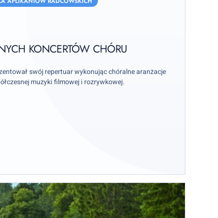
LA APLIKANTÓW RADCOWSKICH
YJNYCH KONCERTÓW CHÓRU
entował swój repertuar wykonując chóralne aranżacje
ółczesnej muzyki filmowej i rozrywkowej.