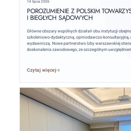
Posted
14 lipca 2026
Towarzystwem
on
Ekspertów
POROZUMIENIE Z POLSKIM TOWARZ
I BIEGŁYCH SĄDOWYCH
i
Biegłych
Sądowych
Główne obszary wspólnych działań obu instytucji obejmą
szkoleniowo-dydaktyczną, opiniodawczo-konsultacyjną
wydawniczą. Nowe partnerstwo Izby warszawskiej otwie
doskonalenia zawodowego, ze szczególnym uwzględnie
oraz aplikantów radcowskich w zakresie tematyki związan
Czytaj więcej