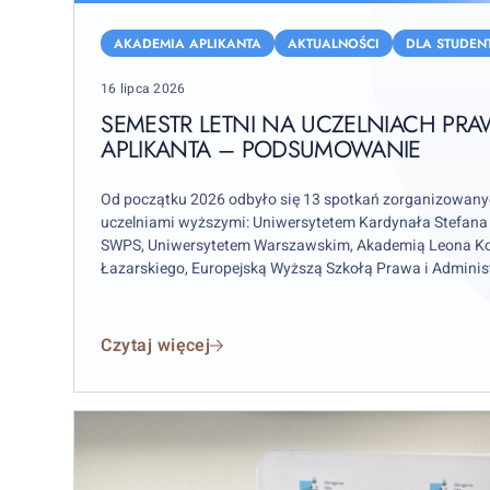
Semestr
letni
AKADEMIA APLIKANTA
AKTUALNOŚCI
DLA STUDE
na
Posted
16 lipca 2026
uczelniach
on
prawa
SEMESTR LETNI NA UCZELNIACH PRA
APLIKANTA – PODSUMOWANIE
z
Akademią
Aplikanta
Od początku 2026 odbyło się 13 spotkań zorganizowany
uczelniami wyższymi: Uniwersytetem Kardynała Stefana
–
SWPS, Uniwersytetem Warszawskim, Akademią Leona Ko
podsumowanie
Łazarskiego, Europejską Wyższą Szkołą Prawa i Admini
w Płocku oraz Uniwersytetem w Siedlcach.
Czytaj więcej