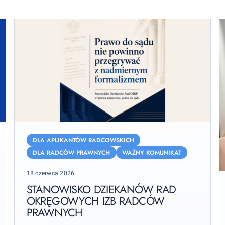
Stanowisko
Dziekanów
DLA APLIKANTÓW RADCOWSKICH
Rad
DLA RADCÓW PRAWNYCH
WAŻNY KOMUNIKAT
Okręgowych
Posted
18 czerwca 2026
Izb
P
on
Radców
STANOWISKO DZIEKANÓW RAD
z
Prawnych
OKRĘGOWYCH IZB RADCÓW
u
PRAWNYCH
o
k