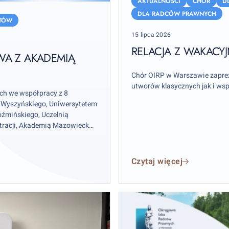
z
AKTUALNOŚCI
CHÓR
D
wakacyjnych
DLA RADCÓW PRAWNYCH
NTÓW
koncertów
Posted
15 lipca 2026
Chóru
on
RELACJA Z WAKAC
WA Z AKADEMIĄ
Chór OIRP w Warszawie zaprez
utworów klasycznych jak i wsp
ch we współpracy z 8
 Wyszyńskiego, Uniwersytetem
źmińskiego, Uczelnią
stracji, Akademią Mazowiecką
Czytaj więcej