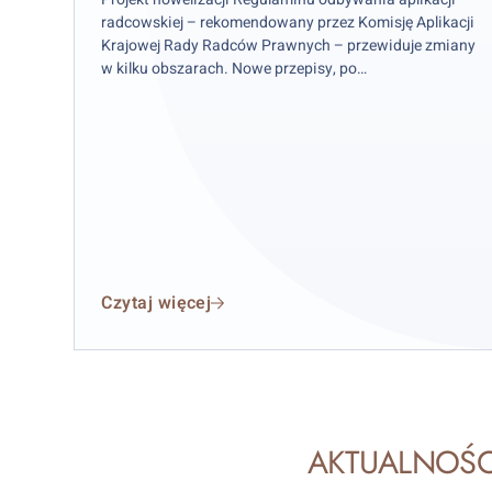
radcowskiej – rekomendowany przez Komisję Aplikacji
Krajowej Rady Radców Prawnych – przewiduje zmiany
w kilku obszarach. Nowe przepisy, po
przeprowadzonych konsultacjach i decyzji Krajowej
Rady Radców Prawnych mają szansę wejść w życie od
1 stycznia 2027 r.
Czytaj więcej
AKTUALNOŚC