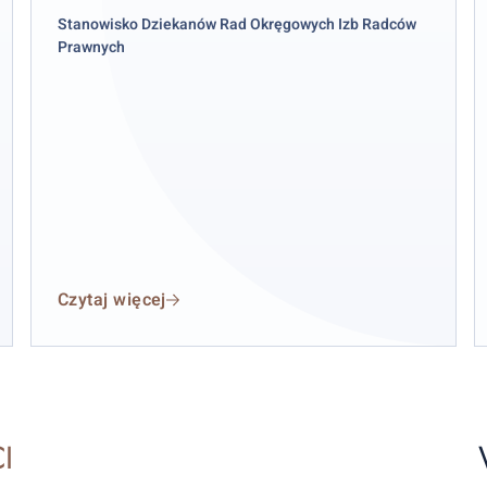
p
Stanowisko
Dziekanów Rad Okręgowych Izb Radców
Prawnych
z
r
s
z
s
k
Czytaj więcej
I