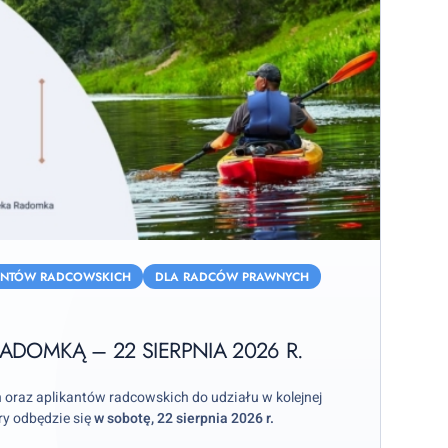
ANTÓW RADCOWSKICH
DLA RADCÓW PRAWNYCH
ADOMKĄ – 22 SIERPNIA 2026 R.
raz aplikantów radcowskich do udziału w kolejnej
ry odbędzie się
w sobotę, 22 sierpnia 2026 r.