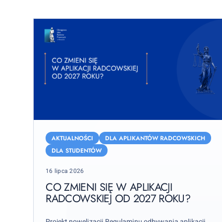
Co
zmieni
AKTUALNOŚCI
DLA APLIKANTÓW RADCOWSKICH
się
DLA STUDENTÓW
w
Posted
16 lipca 2026
aplikacji
on
radcowskiej
CO ZMIENI SIĘ W APLIKACJI
od
RADCOWSKIEJ OD 2027 ROKU?
2027
roku?
Projekt nowelizacji Regulaminu odbywania aplikacji