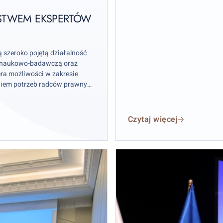
YSTWEM EKSPERTÓW
 szeroko pojętą działalność
, naukowo-badawczą oraz
ra możliwości w zakresie
niem potrzeb radców prawnych
ej z działalnością obu stron.
Czytaj więcej